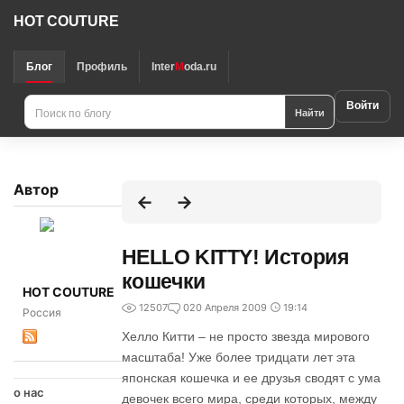
HOT COUTURE
Блог
Профиль
Inter
M
oda.ru
Войти
Найти
Автор
HELLO KITTY! История
кошечки
HOT COUTURE
12507
0
20 Апреля 2009
19:14
Россия
Хелло Китти – не просто звезда мирового
масштаба! Уже более тридцати лет эта
японская кошечка и ее друзья сводят с ума
о нас
девочек всего мира, среди которых, между