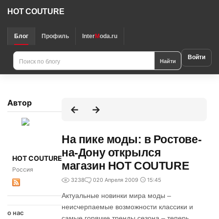
HOT COUTURE
Блог
Профиль
Inter
M
oda.ru
Войти
Найти
Автор
На пике моды: в Ростове-
на-Дону открылся
HOT COUTURE
магазин HOT COUTURE
Россия
3238
0
20 Апреля 2009
15:45
Актуальные новинки мира моды –
неисчерпаемые возможности классики и
о нас
самые горячие тренды сезона – теперь