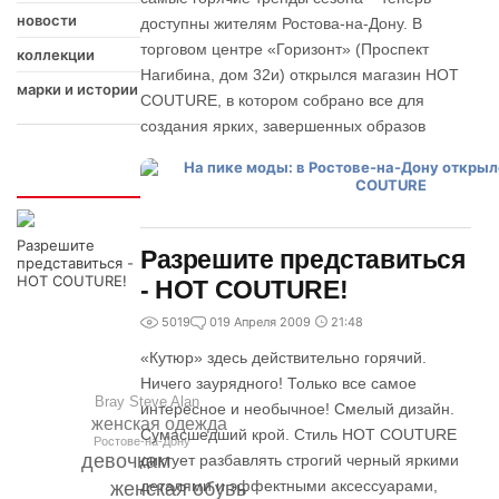
новости
доступны жителям Ростова-на-Дону. В
торговом центре «Горизонт» (Проспект
коллекции
Нагибина, дом 32и) открылся магазин HOT
марки и истории
COUTURE, в котором собрано все для
создания ярких, завершенных образов
Интересно
Разрешите
Разрешите представиться
представиться -
HOT COUTURE!
- HOT COUTURE!
5019
0
19 Апреля 2009
21:48
«Кутюр» здесь действительно горячий.
Ничего заурядного! Только все самое
Bray Steve Alan
интересное и необычное! Смелый дизайн.
женская одежда
Сумасшедший крой. Стиль HOT COUTURE
Ростове-на-Дону
девочкам
диктует разбавлять строгий черный яркими
деталями и эффектными аксессуарами,
женская обувь