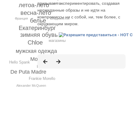
призывает экспериментировать, создавая
о нас
летоа-лето
неожиданные образы и не идти на
весна-лето
компромиссы ни с собой, ни, тем более, с
Владивосток
Франция
белье
окружающим миром.
Екатеринбург
зимняя обувь
магазины
Chloe
мужская одежда
Москва
Hello Spank
мультики
De Puta Madre
Frankie Morello
Alexander McQueen