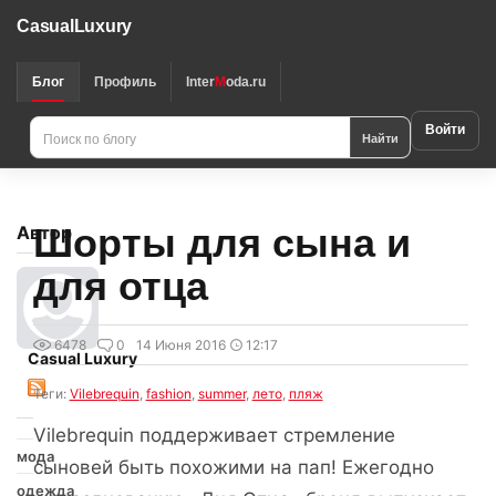
CasualLuxury
Блог
Профиль
Inter
M
oda.ru
Войти
Найти
Шорты для сына и
Автор
для отца
6478
0
14 Июня 2016
12:17
Casual Luxury
Теги:
Vilebrequin
,
fashion
,
summer
,
лето
,
пляж
Vilebrequin поддерживает стремление
мода
сыновей быть похожими на пап! Ежегодно
одежда