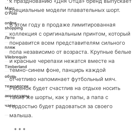
к празднованию «Дня Отца» бренд выпускает
Marc
специальные модели плавательных шорт.
O'Polo
online
В этом году в продаже лимитированная
shopping
коллекция с оригинальным принтом, который
Лето
понравится всем представителям сильного
пляж
пола независимо от возраста. Крупные белые
Vilebrequin
и красные черепахи нежатся вместе на
Timberland
темно-синем фоне, панцирь каждой
обувь
отчетливо напоминает футбольный мяч.
технологии
Ребенок будет счастлив на отдыхе носить
акссесуары
такие же шорты, как у папы, а папа с
часы
гордостью будет радоваться за своего
малыша.
* * *