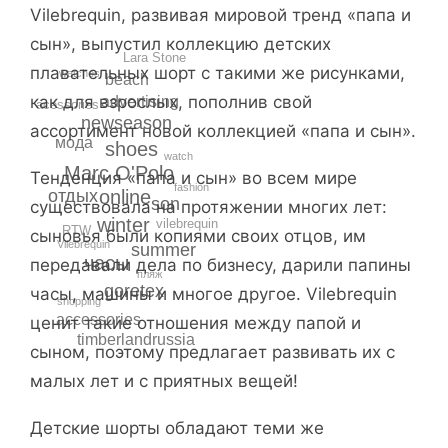
Vilebrequin, развивая мировой тренд «папа и
сын», выпустил коллекцию детских
Lara Stone
плавательных шорт с такими же рисунками,
watches
beach
как для взрослых, пополнив свой
advertising
acessories
newseason
ассортимент новой коллекцией «папа и сын».
мода
shoes
watch
Marc O'Polo
Тенденция «папа и сын» во всем мире
fashion
online
отдых
son
существовала на протяжении многих лет:
winter
vilebrequin
RTW
сыновья были копиями своих отцов, им
Vilebrequin
summer
часы
передавали дела по бизнесу, дарили папины
пляж
goretex
часы, машины и многое другое. Vilebrequin
shopping
accessories
ценит такие отношения между папой и
timberlandrussia
сыном, поэтому предлагает развивать их с
малых лет и с приятных вещей!
Детские шорты обладают теми же