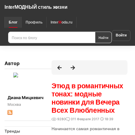
InterМОДНЫЙ стиль жизни
Блог
Профиль
Inter
M
oda.ru
Войти
Найти
Автор
Этюд в романтичных
тонах: модные
Диана Мицкевич
новинки для Вечера
Москва
Всех Влюбленных
9280
0
11 Февраля 2017
18:39
Начинается самая романтичная в
Тренды