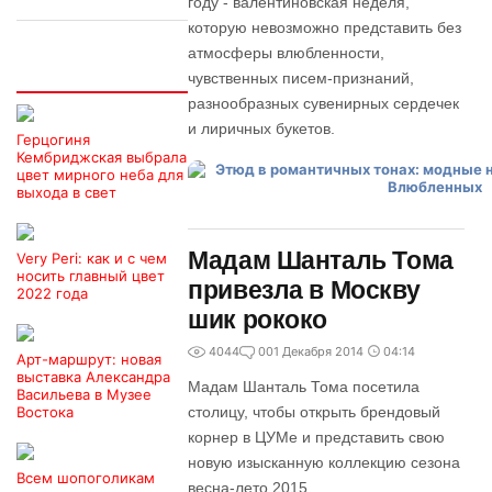
году - валентиновская неделя,
которую невозможно представить без
атмосферы влюбленности,
Интересно
чувственных писем-признаний,
разнообразных сувенирных сердечек
и лиричных букетов.
Герцогиня
Кембриджская выбрала
цвет мирного неба для
выхода в свет
Мадам Шанталь Тома
Very Peri: как и с чем
носить главный цвет
привезла в Москву
2022 года
шик рококо
4044
0
01 Декабря 2014
04:14
Арт-маршрут: новая
выставка Александра
Мадам Шанталь Тома посетила
Васильева в Музее
Востока
столицу, чтобы открыть брендовый
корнер в ЦУМе и представить свою
новую изысканную коллекцию сезона
Всем шопоголикам
весна-лето 2015.