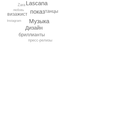
Lascana
Zara
любовь
показ
танцы
визажист
Музыка
Instagram
Дизайн
бриллианты
пресс-релизы