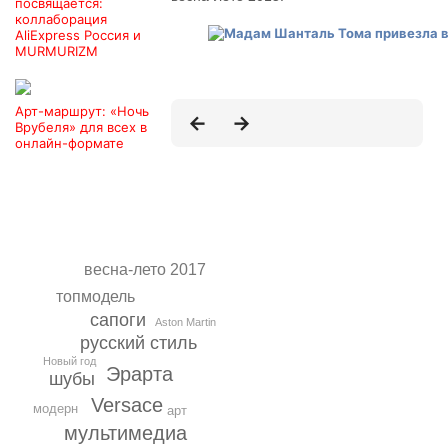
посвящается:
коллаборация
AliExpress Россия и
MURMURIZM
Арт-маршрут: «Ночь
Врубеля» для всех в
онлайн-формате
весна-лето 2017
топмодель
сапоги
Aston Martin
русский стиль
Новый год
Эрарта
шубы
Versace
модерн
арт
мультимедиа