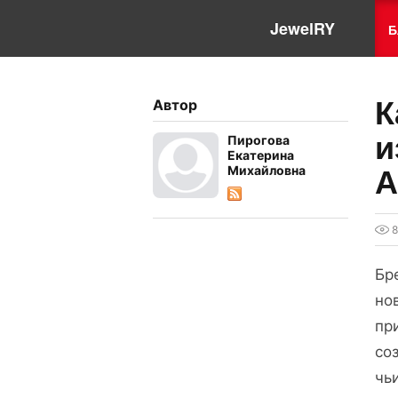
JewelRY
Б
К
Автор
и
Пирогова
Екатерина
Михайловна
A
8
Бр
но
пр
со
чь