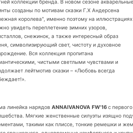
тней коллекции бренда. В новом сезоне акварельны
инты созданы по мотивам сказки Г.Х Андерсена
нежная королева", именно поэтому на иллюстрациях
жно увидеть переплетение зимних узоров,
исталлов, снежинок, а также интересный образ
еня, символизирующий свет, чистоту и духовное
зрождение. Вся коллекция пропитана
мантическими, чистыми светлыми чувствами и
одолжает лейтмотив сказки – «Любовь всегда
беждает!».
ма линейка нарядов
ANNAIVANOVA
FW'16
с первого
лшебства. Мягкие женственные силуэты изящно по
ементами, такими как плиссе, тонкие ремешки и же