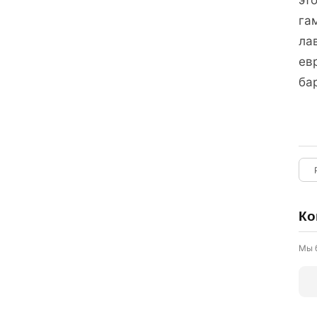
эт
га
ла
ев
ба
Ко
Мы 