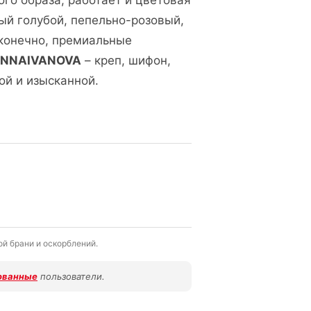
ого образа, работает и цветовая
ый голубой, пепельно-розовый,
 конечно, премиальные
NNAIVANOVA
– креп, шифон,
ой и изысканной.
й брани и оскорблений.
ованные
пользователи.