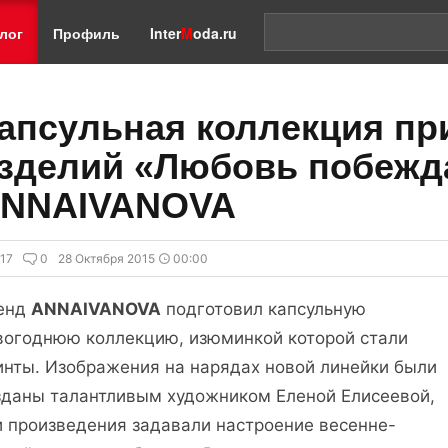
лог
Профиль
Inter
M
oda.ru
апсульная коллекция п
зделий «Любовь побежда
NNAIVANOVA
17
0
28 Октября 2015
00:00
енд
ANNAIVANOVA
подготовил капсульную
вогоднюю коллекцию, изюминкой которой стали
инты. Изображения на нарядах новой линейки были
зданы талантливым художником Еленой Елисеевой,
и произведения задавали настроение весенне-