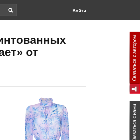
Войти
ринтованных
ет» от