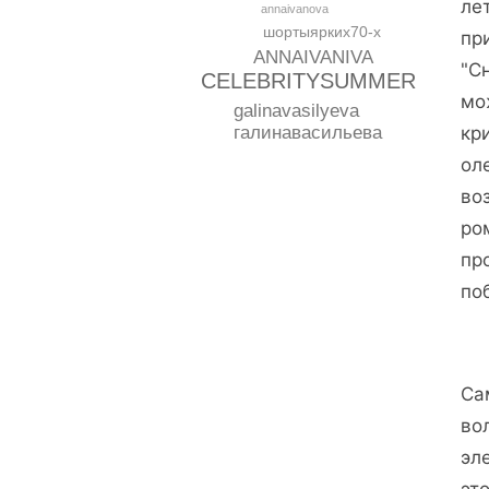
ле
annaivanova
шортыярких70-х
пр
ANNAIVANIVA
"С
CELEBRITYSUMMER
мо
galinavasilyeva
кр
галинавасильева
ол
во
ро
пр
по
Са
во
эл