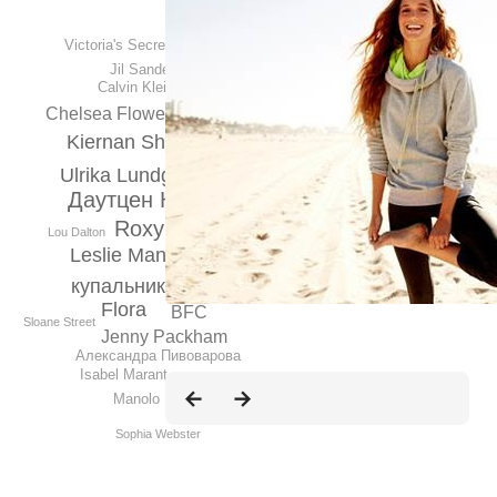
Victoria's Secret
Jil Sander
Calvin Klein
Chelsea Flower Show
Kiernan Shipka
Ulrika Lundgren
Даутцен Крус
Roxy
Lela Rose
Lou Dalton
Leslie Mann
Весна 2014
купальник
surf
Flora
BFC
Sloane Street
Jenny Packham
Александра Пивоварова
Isabel Marant
Manolo Blahnik
Sophia Webster