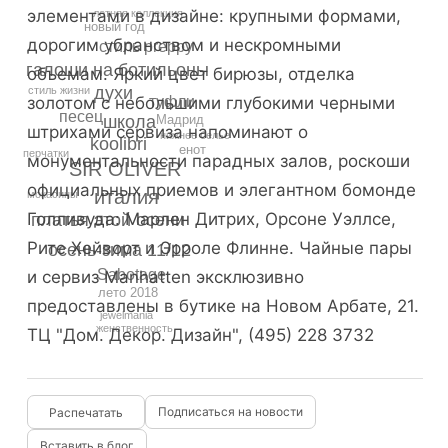
элементами в дизайне: крупными формами,
летняя коллекция
новый год
дорогим убранством и нескромными
стиль preppy
галоши на ботильоны
объемам. Яркий цвет бирюзы, отделка
духи
стиль жизни
туфли
золотом с небольшими глубокими черными
песец
Мадрид
школа
штрихами сервиза напоминают о
нижнее белье
koolibri
енот
перчатки
монументальности парадных залов, роскоши
SIR OLIVER
официальных приемов и элегантном бомонде
италия
мокасины
Голливуда: Марлен Дитрих, Орсоне Уэллсе,
платья этой осени
Рите Хейворт и Эрроле Флинне. Чайные пары
осень-зима 11/12
Sabotage
и сервиз Manhatten эксклюзивно
лето 2018
предоставлены в бутике на Новом Арбате, 21.
jewelmania
женственность
ТЦ "Дом. Декор. Дизайн", (495) 228 3732
Подписаться на новости
Вставить в блог