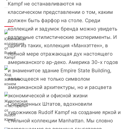
Kampf не останавливаются на
классическом представлении о том, каким
должен быть фарфор на столе. Среди
Интересно
коллекций и задумок бренда можно увидеть
различные стилистические эксперименты. И
Юбилейная
коллекция
один из таких, коллекция «Манхэттен», в
от
Rudolf
полной мере отражающая дух настоящего
Kampf
американского ар-деко. Америка 30-х годов
и знаменитое здание Empire State Building,
Ход
являющееся не только символом
золотым
конем
американской архитектуры, но и расцвета
экономической и офисной жизни
Живописная
Соединенных Штатов, вдохновили
«Пастораль»
от
художников Rudolf Kampf на создание яркой и
Rudolf
Kӓmpf
стильной коллекции Manhattan. Мы словно