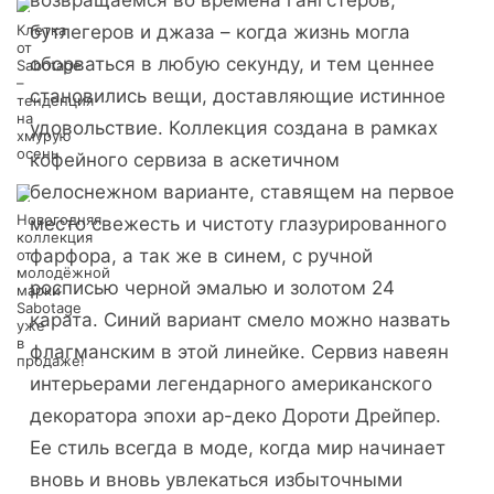
возвращаемся во времена гангстеров,
Клетка
бутлегеров и джаза – когда жизнь могла
от
оборваться в любую секунду, и тем ценнее
Sabotage
–
становились вещи, доставляющие истинное
тенденция
на
удовольствие. Коллекция создана в рамках
хмурую
осень.
кофейного сервиза в аскетичном
белоснежном варианте, ставящем на первое
Новогодняя
место свежесть и чистоту глазурированного
коллекция
фарфора, а так же в синем, с ручной
от
молодёжной
росписью черной эмалью и золотом 24
марки
Sabotage
карата. Синий вариант смело можно назвать
уже
в
флагманским в этой линейке. Сервиз навеян
продаже!
интерьерами легендарного американского
декоратора эпохи ар-деко Дороти Дрейпер.
Ее стиль всегда в моде, когда мир начинает
вновь и вновь увлекаться избыточными