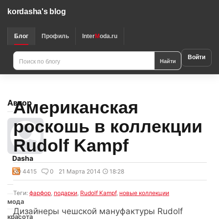
kordasha's blog
Блог
Профиль
Inter
M
oda.ru
Войти
Найти
Американская
Автор
роскошь в коллекции
Rudolf Kampf
Dasha
4415
0
21 Марта 2014
18:28
Теги:
фарфор
,
подарки
,
Rudolf Kampf
,
новые коллекции
мода
Дизайнеры чешской мануфактуры Rudolf
красота