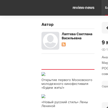
review-news
Б
Автор
Лаптева Светлана
Васильевна
9 
1
Ана
Мир
Интересно
РОС
сов
Открытие первого Московского
молодежного кинофестиваля
Серг
«Будем жить!»
«Новый русский стиль» Лены
Лениной