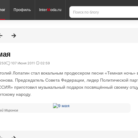
лог
Профиль
Inter
M
oda.ru
мая
250
1
07 Июня 2011
02:59
толий Лопатин стал вокальным продюсером песни «Темная ночь» 
онова. Председатель Совета Федерации, лидер Политической п
СИЯ» приготовил музыкальный подарок посвящённый своему отцу
етскому народу.
ей Миронов