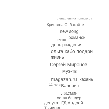
лена ленина принцесса
Кристина Орбакайте
new song
романсы
песня
день рождения
ольга кабо подари
жизнь
Сергей Миронов
муз-тв
magazan.ru
казань
12 июня
Валерия
Жасмин
остап бендер
депутат ГД Андрей
Тычинин