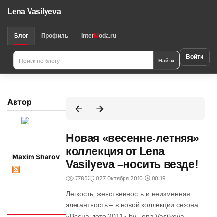
Lena Vasilyeva
Блог
Профиль
Inter
M
oda.ru
Войти
Найти
Автор
Новая «весенне-летняя»
коллекция от Lena
Maxim Sharov
Vasilyeva –носить везде!
7785
0
27 Октября 2010
00:19
Легкость, женственность и неизменная
элегантность – в новой коллекции сезона
Интересно
«Весна-лето 2011» by Lena Vasilyeva,