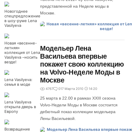
представленной на Неделе моды в
Новогоднее
Москве.
спецпредложение
в шоу-руме Lena
Vasilyeva
Новая «весенне-
Модельер Лена
летняя»
коллекция от Lena
Васильева впервые
Vasilyeva –носить
везде!
покажет свою коллекцию
на Volvo-Неделе Моды в
Москве
Lena Vasilyeva:
семья в моде
4767
0
17 Марта 2010
14:20
25 марта в 22.00 в рамках XXIII сезона
Lena Vasilyeva
Volvo-Недели Моды в Москве состоится
открыла дверь в
Европу
дебютный показ коллекции модельера
Лены Васильевой.
Возвращение