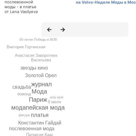
послевоенной
моды - в платье
от Lena Vasilyeva
65-летие Победы в ВОВ
Виктория Гортинская
Анастасия Заворотнюк
Васильева
звезды кино
Золотой Орел
журнал
свадьба
Мода
бомонд
шоу-рум
Париж
8 июля
модапейская мода
платья
фигура
Константин Гайдай
послевоенная мода
Патрисия Каас