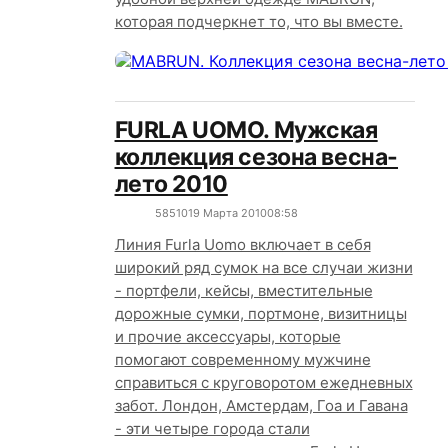
которая подчеркнет то, что вы вместе.
FURLA UOMO. Мужская
коллекция сезона весна-
лето 2010
5851
0
19 Марта 2010
08:58
Линия Furla Uomo включает в себя
широкий ряд сумок на все случаи жизни
- портфели, кейсы, вместительные
дорожные сумки, портмоне, визитницы
и прочие аксессуары, которые
помогают современному мужчине
справиться с круговоротом ежедневных
забот. Лондон, Амстердам, Гоа и Гавана
- эти четыре города стали