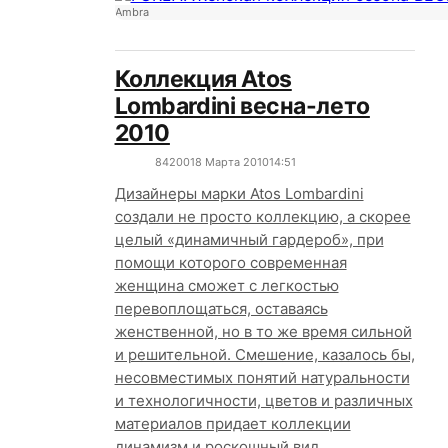
Ambra
Коллекция Atos
Lombardini весна-лето
2010
8420
0
18 Марта 2010
14:51
Дизайнеры марки Atos Lombardini
создали не просто коллекцию, а скорее
целый «динамичный гардероб», при
помощи которого современная
женщина сможет с легкостью
перевоплощаться, оставаясь
женственной, но в то же время сильной
и решительной. Смешение, казалось бы,
несовместимых понятий натуральности
и технологичности, цветов и различных
материалов придает коллекции
динамизм и роскошный вид.