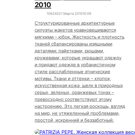
2010
10624
0
21 Марта 2010
10:09
Структурированные архитектурные
силуэты жакетов уравновешиваются
мягкими – юбок. Жесткость и плотность
тканей сбалансированы изящными
деталями: пайетками, рюшами,
кружевами, которые украшают одежду
и придают одежде в урбанистичном
стиле расслабленные этнические
мотивы. Ткани и оттенки – хлопок,
искусственная кожа, шелк в природных
серых, зеленых, оранжевых тонах –
превосходно соответствуют этому
настроению. Это легкая роскошь, взгляд
на мир, не утяжеленный проблемами,
простой, искренний и беззаботный.