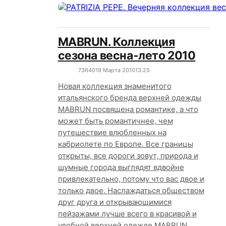
MABRUN. Коллекция
сезона весна-лето 2010
7364
0
19 Марта 2010
13:25
Новая коллекция знаменитого
итальянского бренда верхней одежды
MABRUN посвящена романтике, а что
может быть романтичнее, чем
путешествие влюбленных на
кабриолете по Европе. Все границы
открыты, все дороги зовут, природа и
шумные города выглядят вдвойне
привлекательно, потому что вас двое и
только двое. Наслаждаться обществом
друг друга и открывающимися
пейзажами лучше всего в красивой и
удобной верхней одежде MABRUN,