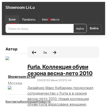
Showroom Li-Lu
Блог
Профиль
Inter
M
oda.ru
Поиск
Найти
Войти
по
блогу
Автор
2
Furla. Коллекция обуви
сезона весна-лето 2010
Showroom Li-Lu
25926
1
30 Июня 2010
12:44
Москва
Дизайнер Макс Кибардин продолжил
сотрудничество с Furla и в сезоне
весна-лето 2010. Новая коллекция
Контакты
Коллекции
Новости
обуви Furla адресована женщине,