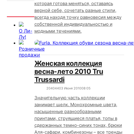
которая готова меняться, оставаясь
верной себе, сочетать разные стили,
Интересно
всегда находя точку равновесия между
собственной индивидуальностью и
О Ли-
модными течениями.
Лу!
Розничные
продажи
Женская коллекция
весна-лето 2010 Tru
Trussardi
20404
4
03 Июня 2010
08:05
Значительную часть коллекции
занимает щелк. Монохромные цвета,
насыщенные разнообразными
принтами, струящиеся платья, топы в
сдержанных темно-синих тонах, брюки
Аля-сафари, комбинезоны – все тренды