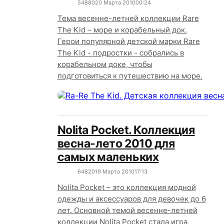
5488
0
20 Марта 2010
00:24
Тема весенне-летней коллекции Rare
The Kid – море и корабельный док.
Герои популярной детской марки Rare
The Kid - подростки - собрались в
корабельном доке, чтобы
подготовиться к путешествию на море.
Nolita Pocket. Коллекция
весна-лето 2010 для
самых маленьких
6482
0
19 Марта 2010
17:13
Nolita Pocket – это коллекция модной
одежды и аксессуаров для девочек до 6
лет. Основной темой весенне-летней
коллекции Nolita Pocket стала игра,