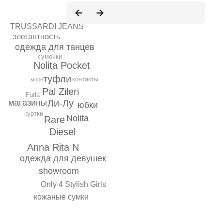
TRUSSARDI JEANS
элегантность
одежда для танцев
сумочки
Nolita Pocket
туфли
контакты
море
Pal Zileri
Furla
Ли-Лу
магазины
юбки
куртки
Nolita
Rare
Diesel
Anna Rita N
одежда для девушек
showroom
Only 4 Stylish Girls
кожаные сумки