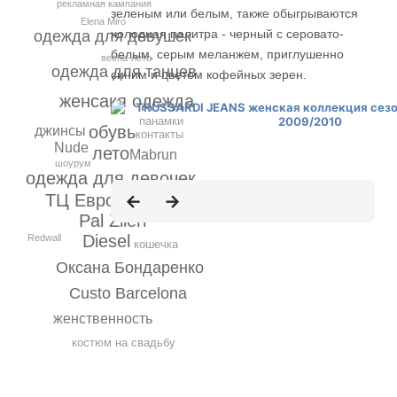
рекламная кампания
зеленым или белым, также обыгрываются
Elena Miro
холодная палитра - черный с серовато-
одежда для девушек
белым, серым меланжем, приглушенно
весна-лето
одежда для танцев
синим и цветом кофейных зерен.
женсакя одежда
панамки
обувь
джинсы
контакты
Nude
лето
Mabrun
шоурум
одежда для девочек
ТЦ Европейский
Pal Zileri
Diesel
Redwall
кошечка
Оксана Бондаренко
Custo Barcelona
женственность
костюм на свадьбу