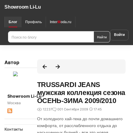
Showroom Li-Lu
Блог
Профиль
Inter
M
oda.ru
Войти
Найти
Автор
TRUSSARDI JEANS
мужская коллекция сезона
Showroom Li-Lu
ОСЕНЬ-ЗИМА 2009/2010
Москва
12237
0
01 Сентября 2009
17:45
От холодного хай-тека до почти домашнего
комфорта, от расслабленного отдыха до
Контакты
насыщенных будней - все это новая