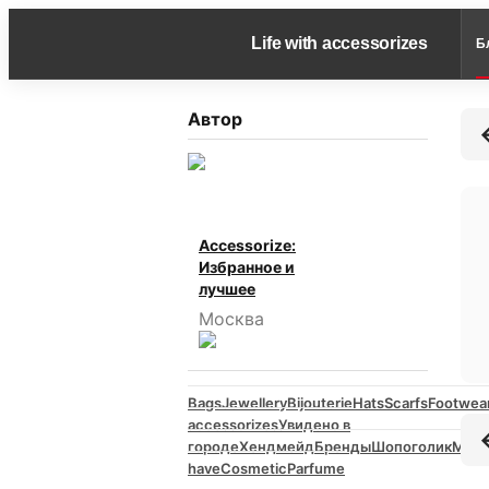
Life with accessorizes
Б
Автор
Accessorize:
Избранное и
лучшее
Москва
Bags
Jewellery
Bijouterie
Hats
Scarfs
Footwea
accessorizes
Увидено в
городе
Хендмейд
Бренды
Шопоголик
Must
have
Cosmetic
Parfume