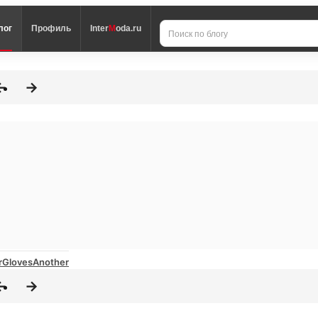
лог
Профиль
Inter
M
oda.ru
r
Gloves
Another