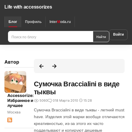
Life with accessorizes
Блог
Профиль
Inter
M
oda.ru
Войти
Найти
Автор
Сумочка Braccialini в виде
тыквы
Accessorize:
Избранное и
5060
0
18 Марта 2010
15:28
лучшее
Сумочка Braccialini в виде тыквы - летний must
Москва
have. Изделия этой марки вообще отличаются
креативностью, из-за этого их часто
подделывают и копируют дешевые