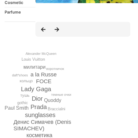
Cosmetic
Parfume
Alexander McQueen
Louis Vuitton
милитари
воротничок
a la Russe
daft*shoes
FOCE
кольцо
Lady Gaga
темные очки
тушь
Dior
Quoddy
gothic
Prada
Paul Smith
Braccialni
sunglasses
Денис Симачев (Denis
SIMACHEV)
косметика