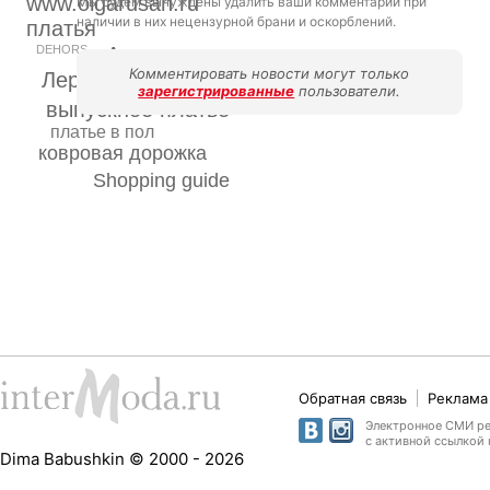
www.olgarusan.ru
Мы будем вынуждены удалить ваши комментарии при
наличии в них нецензурной брани и оскорблений.
платья
Аст.
DEHORS
Оксана Федорова
Комментировать новости могут только
Лера Кудрявцева
зарегистрированные
пользователи.
выпускное платье
платье в пол
ковровая дорожка
Shopping guide
Обратная связь
Реклама 
Электронное СМИ рег
с активной ссылкой 
Dima Babushkin © 2000 - 2026