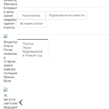
бизнеса,
Эвелина
Бледанс
в день
Подписаться на новости
своей
свадьбы
оденет
Вставить в блог
корону.
Модельер
Платье
Ольга
Леры
Русан
Кудрявцевой
оказалась
в Новый год
в
Старом
замке
майора
полиции
Ирины
Волк
16
августа
светский
ведущий