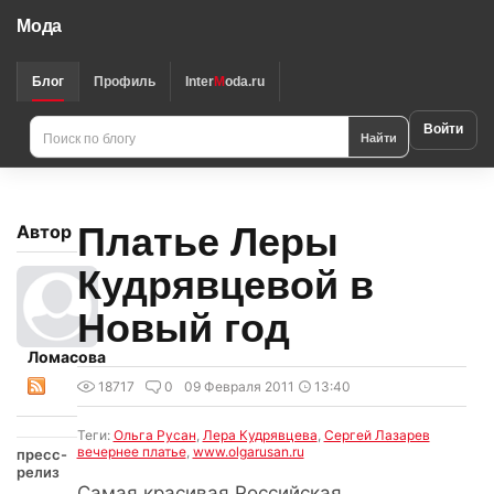
Мода
Блог
Профиль
Inter
M
oda.ru
Войти
Найти
Платье Леры
Автор
Кудрявцевой в
Новый год
Ломасова
18717
0
09 Февраля 2011
13:40
Теги:
Ольга Русан
,
Лера Кудрявцева
,
Сергей Лазарев
вечернее платье
,
www.olgarusan.ru
пресс-
релиз
Самая красивая Российская