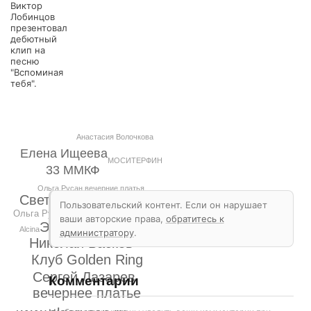
Виктор
Лобинцов
презентовал
дебютный
клип на
песню
"Вспоминая
тебя".
Анастасия Волочкова
Елена Ищеева
МОСИТЕРФИН
33 ММКФ
Ольга Русан вечерние платья
Светлана Конеген
Пользовательский контент. Если он нарушает
Ольга Русан SOHO ROOMS
ваши авторские права,
обратитесь к
Эвелина Бледанс
Alcina
администратору
.
Николай Басков
Клуб Golden Ring
Сергей Лазарев
Комментарии
вечернее платье