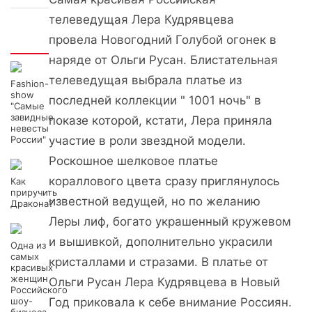
телеведущая Лера Кудрявцева
провела Новогодний Голубой огонек в
Интересно
наряде от Ольги Русан. Блистательная
телеведущая выбрала платье из
Fashion-
show
последней коллекции " 1001 ночь" в
"Самые
завидные
показе которой, кстати, Лера приняла
невесты
России"
участие в роли звездной модели.
Роскошное шелковое платье
кораллового цвета сразу приглянулось
Как
приручить
известной ведущей, но по желанию
Дракона?
Леры лиф, богато украшенный кружевом
и вышивкой, дополнительно украсили
Одна из
самых
кристаллами и стразами. В платье от
красивых
женщин
Ольги Русан Лера Кудрявцева в Новый
Российского
шоу-
Год приковала к себе внимание Россиян.