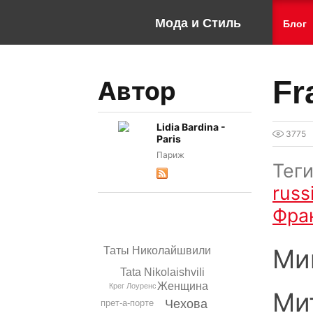
Мода и Стиль
Блог
Fr
Автор
Lidia Bardina -
3775
Paris
Париж
Тег
russ
Фра
Ми
Таты Николайшвили
Tata Nikolaishvili
Женщина
Крег Лоуренс
Ми
Чехова
прет-а-порте