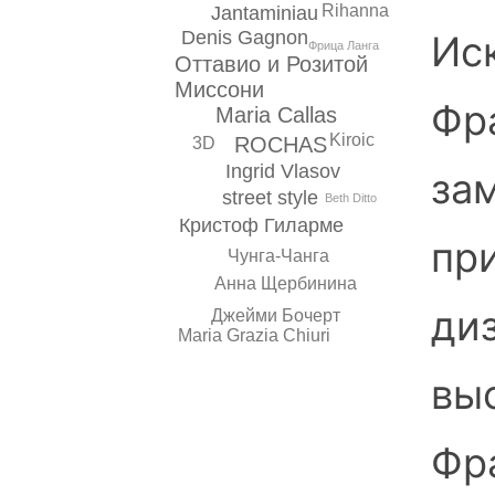
Rihanna
Jantaminiau
Denis Gagnon
Ис
Фрица Ланга
Оттавио и Розитой
Миссони
Фра
Maria Callas
Kiroic
ROCHAS
3D
Ingrid Vlasov
зам
street style
Beth Ditto
Кристоф Гиларме
пр
Чунга-Чанга
Анна Щербинина
ди
Джейми Бочерт
Maria Grazia Chiuri
вы
Фр