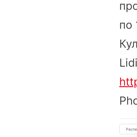
про
по 
Ку
Lid
htt
Pho