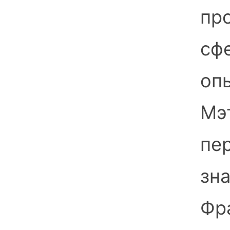
пр
сф
оп
Мэ
пе
зн
Фра