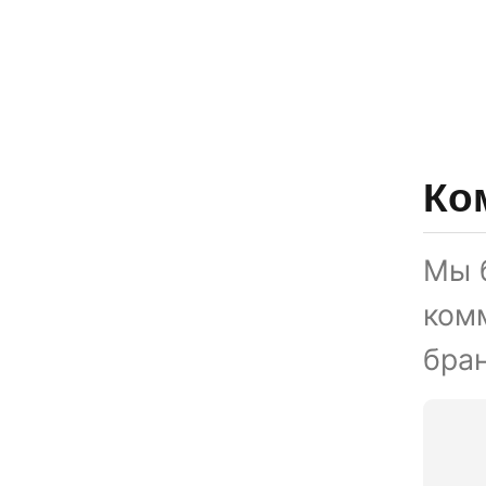
Ко
Мы 
ком
бран