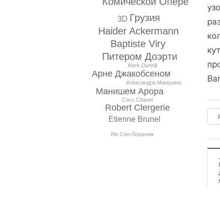
Комической Опере
уз
Грузия
3D
ра
Haider Ackermann
ко
Baptiste Viry
ку
Питером Доэрти
пр
Mark Dunhill
Арне Джакобсеном
Bar
Александра Маккуина
Манишем Арора
Coco Chanel
Robert Clergerie
Etienne Brunel
Ив-Сен-Лораном