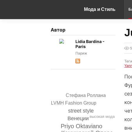
Мода и Стиль
Б
J
Автор
Lidia Bardina -
Paris
Париж
Тег
Yann
По
Фу
се
Стефана Роллана
ко
LVMH Fashion Group
street style
че
высокая мода
Венеции
ко
Priyo Oktaviano
вн