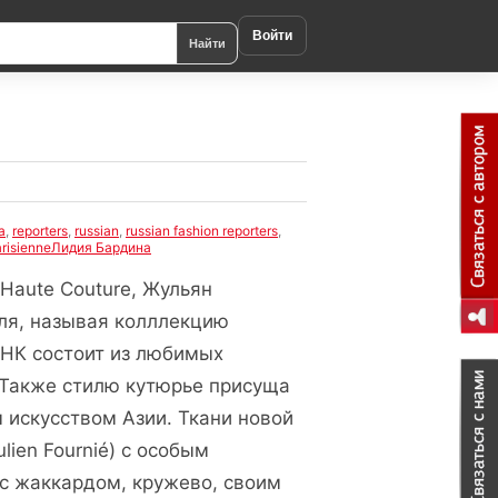
Войти
Найти
a
,
reporters
,
russian
,
russian fashion reporters
,
arisienneЛидия Бардина
Haute Couture, Жульян
иля, называя колллекцию
ДНК состоит из любимых
. Также стилю кутюрье присуща
 искусством Азии. Ткани новой
lien Fournié) с особым
 с жаккардом, кружево, своим