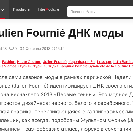
лог
Профиль
Inter
M
oda.ru
ulien Fournié ДНК моды
5498
0
04 Февраля 2013
15:19
и:
Fashion
,
Haute Couture
,
Julien Fournié
,
Kopenhagen Fur
,
Lessage
,
Lidia Bardin
is Vlamos
,
Жульян Фурнье
,
Лидия Бардина hambre Syndicale de la Couture P
сле семи сезонов моды в рамках парижской Недели 
рнье (Julien Fournié) идентифицирует ДНК своего ст
зона весна-лето 2013 «Первые генны». Это модное 
нтрастов дизайнера: черного, белого и серебряного
ткая графика, перекликающаяся с каллиграфическим
ллекции, как всегда, подобраны Жульяном Фурнье (Ju
иманием : разнообразие атласа, люрекс в сочетании