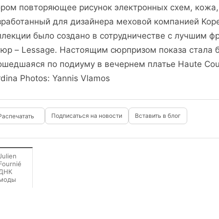
ором повторяющее рисунок электронных схем, кожа, 
зработанный для дизайнера меховой компанией Kope
ллекции было создано в сотрудничестве с лучшим ф
тюр – Lessage. Настоящим сюрпризом показа стала 
ошедшаяся по подиуму в вечернем платье Haute Cout
dina Photos: Yannis Vlamos
Подписаться на новости
Вставить в блог
Julien
Fournié
ДНК
моды