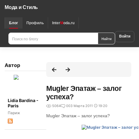
Мода и Стиль
Блог
Профиль
Inter
M
oda.ru
Войти
Найти
Автор
Mugler Эпатаж – залог
успеха?
Lidia Bardina -
Paris
5064
0
03 Марта 2011
19:20
Париж
Mugler Эпатаж – залог успеха?