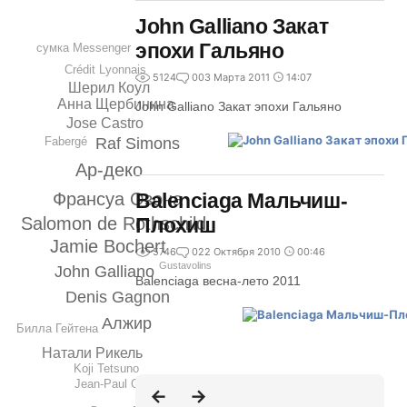
John Galliano Закат
эпохи Гальяно
сумка Messenger
Crédit Lyonnais
5124
0
03 Марта 2011
14:07
Шерил Коул
Анна Щербинина
John Galliano Закат эпохи Гальяно
Jose Castro
Fabergé
Raf Simons
Ар-деко
Balenciaga Мальчиш-
Франсуа Озона
Salomon de Rothschild
Плохиш
Jamie Bochert
5746
0
22 Октября 2010
00:46
Gustavolins
John Galliano
Balenciaga весна-лето 2011
Denis Gagnon
Алжир
Билла Гейтена
Натали Рикель
Koji Tetsuno
Jean-Рaul Gaultier