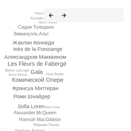
Peachoo+Krejberg
Arnoldo][Battois
Alexis Mabille
Сидни Толедано
Эммануэль Альт
Жаклин Кеннеди
Inès de la Fressange
Александром Макквином
Les Fleurs de Fabergé
9eme concept
Gala
Xénia Biegler
: Anna Wintour
Комической Опере
Франсуа Миттеран
Роми Шнайдер
Sofia Loren
Basil Soda
Alexander McQueen
Hannah MacGibbon
Мириам Понза
Stephane Rolland