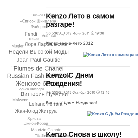
Kenzo Лето в самом
Элвиса Пресли
«Список Шиндлера»
разгаре!
Фаберже
5365
0
13 Июля 2011
19:36
Fendi
Versace
Heaven
Kenzo весна-лето 2012
Лора Ларбалестье
Mugler
Недели Высокой Моды
Jean Paul Gaultier
"Plumes de Chanel"
Kenzo С Днём
Russian Fashion Week
Рождения!
Женское бельё
Бориса Шиппера
5556
0
15 Октября 2010
12:46
Виттория Пуччини
Maîwenn
Kenzo С Днём Рождения!
Lefranc Ferrant
Жан-Клод Житруа
Христа
Южной-Кореи
Maurizio Galante
Kenzo Снова в школу!
Tiia Siren & Elina Laitinen