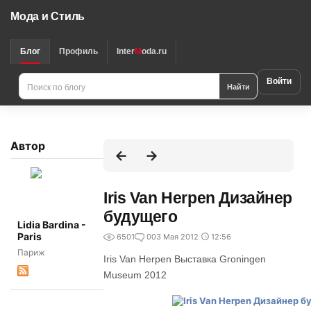
Мода и Стиль
Блог
Профиль
Inter
M
oda.ru
Войти
Найти
Автор
Iris Van Herpen Дизайнер
будущего
Lidia Bardina -
Paris
6501
0
03 Мая 2012
12:56
Париж
Iris Van Herpen Выставка Groningen
Museum 2012