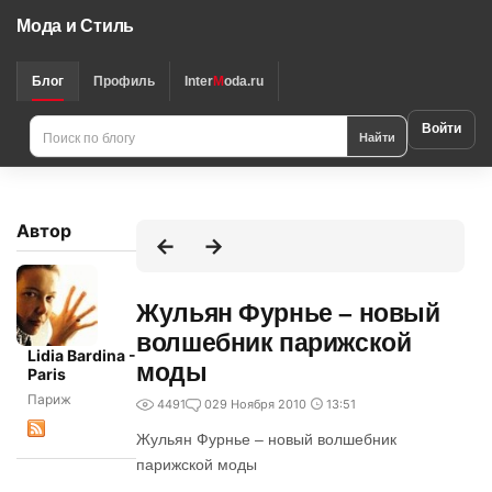
Мода и Стиль
Блог
Профиль
Inter
M
oda.ru
Войти
Найти
Автор
Жульян Фурнье – новый
волшебник парижской
Lidia Bardina -
моды
Paris
Париж
4491
0
29 Ноября 2010
13:51
Жульян Фурнье – новый волшебник
парижской моды