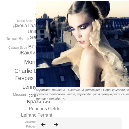
Тим Ван Стенберген
Marie Saint Pierre
Джона Гальяно
Givenchy
Unity
Selfridges
Патрик Вулф
Венеции
: Captain Scott
Жаклин Кеннеди
Monica Vitti
Charlie Le Mindu
Генрих Висбов
Lenny Krevitz
«Аромат Орхидеи» - Платье из коллекции « Первые модели »
Барселона
Missoni
органзы телесного цвета, переходящую в ручную роспись к
Crillon
мотив « орхидея ».
Бразилия
Peaches Geldof
Lefranc Ferrant
Джамбаттиста Валли
Prêt-à-Porter Paris