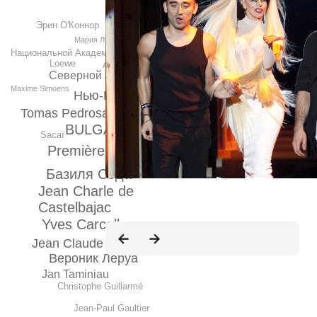
Эрин О'Коннор
Мария Луиза
Национальной Академии Искусств
Loewe
Andrée Putman
Северной Африки
Maxime Simoens
Нью-Йорк
Tomas Pedrosa Arques
BULGARI
Sacaï
Première Vision
Базиля Сода
Chanel
Jean Charle de
Castelbajac
Yves Carcelle
Jean Claude Jitrois
Вероник Леруа
Jan Taminiau
Christophe Guillarmé
Jean-Рaul Gaultier