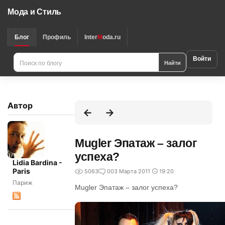
Мода и Стиль
Блог
Профиль
Inter
M
oda.ru
Войти
Найти
Автор
Mugler Эпатаж – залог
успеха?
Lidia Bardina -
Paris
5063
0
03 Марта 2011
19:20
Париж
Mugler Эпатаж – залог успеха?