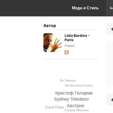
Мода и Стиль
Б
Автор
Lidia Bardina -
Paris
Париж
Ян Таминау
080 Barcelona Fashion
Кристоф Гиларме
Sydney Toledano
Австрии
Grand Palais
François Mitterrand