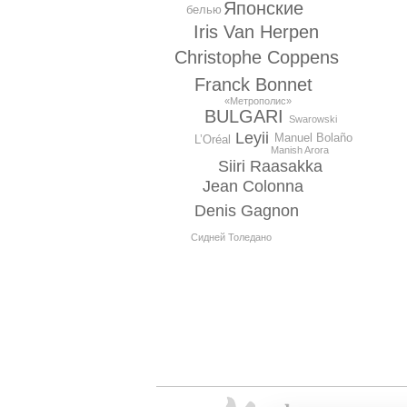
Японские
белью
Iris Van Herpen
Christophe Coppens
Franck Bonnet
«Метрополис»
BULGARI
Swarowski
Leyii
Manuel Bolaño
L’Oréal
Manish Arora
Siiri Raasakka
Jean Colonna
Denis Gagnon
Сидней Толедано