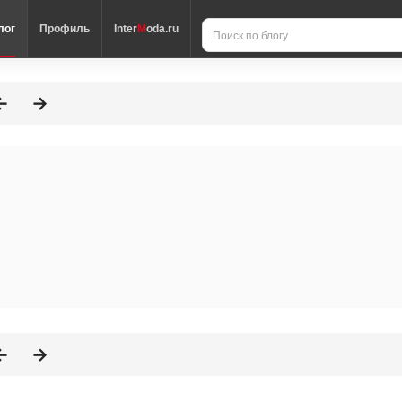
лог
Профиль
Inter
M
oda.ru