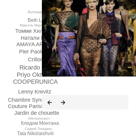
Антонио Марраса
Beth Levine
Марсель Маронжу [
Томми Хилфигер
Натали Портман
AMAYA ARZUAGA
Pier Paolo Piccioli
Loewe
Crillon
Ricardo Tisci
Priyo Oktaviano
COOPERUNICA
Lenny Krevitz
Chambre Syndicale de la
Couture Parisienne
Jardin de chouette
«Метрополис»
Клодом Монтана
Сидней Толедано
Tata Nikolaishvili