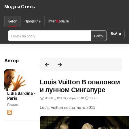
Мода и Стиль
Блог
Профиль
Inter
M
oda.ru
Войти
Найти
Автор
Louis Vuitton В опаловом
и лунном Сингапуре
Lidia Bardina -
Paris
4141
0
11 Октября 2010
10:20
Париж
Louis Vuitton весна-лето 2011