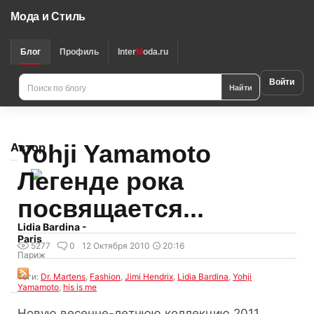
Мода и Стиль
Блог
Профиль
Inter
M
oda.ru
Войти
Найти
Yohji Yamamoto
Автор
Легенде рока
посвящается...
Lidia Bardina -
Paris
5277
0
12 Октября 2010
20:16
Париж
Теги:
Dr. Martens
,
Fashion
,
Jimi Hendrix
,
Lidia Bardina
,
Yohji
Yamamoto
,
his is me
Новую весенне-летнюю коллекцию 2011