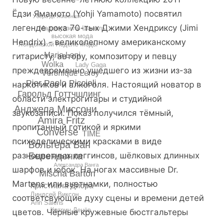
Ёдзи Ямамото (Yohji Yamamoto) посвятил
Убера де Живенши
легенде рока 70-тых Джими Хендриксу (Jimi
Мадемуазель Шанель
высокая мода
Hendrix) - великолепному американскому
Лондонской Неделе Моды
Maria Lani
гитаристу, автору, композитору и певцу
Wolka
Lady Gaga
преждевременно ушедшего из жизни из-за
Véronique Leroy
Pier Paolo Piccioli
наркотиков и алкоголя. Настоящий новатор в
Гарольд Готтчшлинг
области электрогитары и студийной
Анджела Миссони
звукозаписи. Показ получился тёмный,
Amira Fritz
пропитанный готикой и яркими
Converse
TIME
психоделическими красками в виде
Вольтера Ван
разноцветных леггинсов, шёлковых длинных
Берендонка
Александра Ванга
шарфов и юбок. На ногах массивные Dr.
Mischa Barton
Martens или вьетнамки, полностью
Кристиана Диора
Линдсей Виксон
соответсвующие духу сцены и времени детей
Ann Salens
Катрин Денёв
цветов. Чёрные кружевные бюстгальтеры