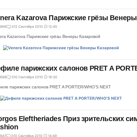
nera Kazarova Парижские грёзы Венеры
966
0
12 Сентября 2010
12:45
era Kazarova Парижские грёзы Венеры Казаровой
ефиле парижских салонов PRET A PORT
688
0
10 Сентября 2010
16:30
иле парижских салонов PRET A PORTER/WHO'S NEXT
orgos Eleftheriades Приз зрительских си
shion
947
0
10 Сентября 2010
14:49