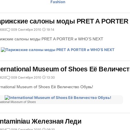
арижские салоны моды PRET A PORTER
680
0
09 Сентября 2010
19:14
ижские салоны моды PRET A PORTER и WHO'S NEXT
ternational Museum of Shoes Её Величес
620
0
09 Сентября 2010
13:30
ernational Museum of Shoes Её Величество Обувь!
national Museum of Shoes
ntaminiau Железная Леди
904
0
09 Сентября 2010
09:10