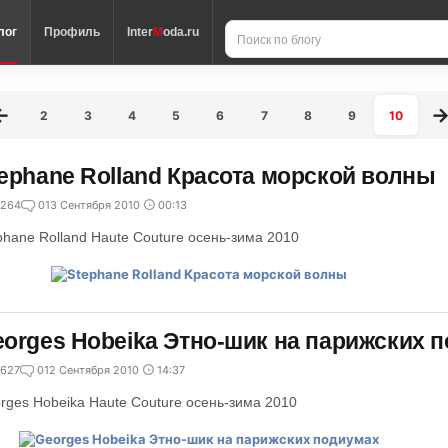
лог
Профиль
Inter
M
oda.ru
2
3
4
5
6
7
8
9
10
ephane Rolland Красота морской волны
264
0
13 Сентября 2010
00:13
phane Rolland Haute Couture осень-зима 2010
orges Hobeika Этно-шик на парижских 
627
0
12 Сентября 2010
14:37
rges Hobeika Haute Couture осень-зима 2010