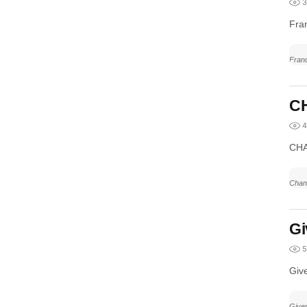
3
Fra
Fran
C
4
CHA
Chan
Gi
5
Giv
Give