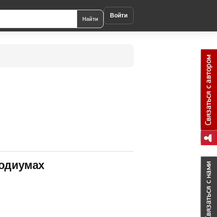
Войти
Найти
подиумах