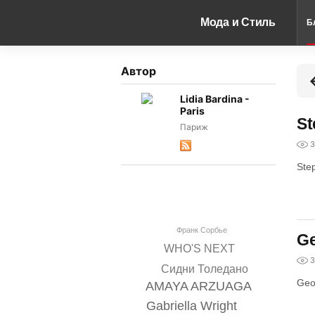
Мода и Стиль
Б
Автор
Lidia Bardina -
Paris
St
Париж
3
Ste
Франк Сорбье
Ge
WHO'S NEXT
3
Сидни Толедано
Geo
AMAYA ARZUAGA
Gabriella Wright