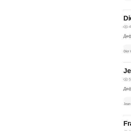
Di
4
Деф
Dior
Je
5
Деф
Jean 
Fr