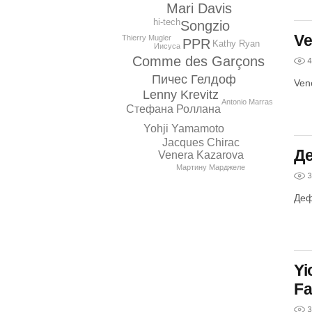
Mari Davis
hi-tech
Songzio
Ve
Thierry Mugler
PPR
Kathy Ryan
Иисуса
Comme des Garçons
4
Пичес Гелдоф
Ven
Lenny Krevitz
Antonio Marras
Стефана Роллана
Yohji Yamamoto
Jacques Chirac
Д
Venera Kazarova
Мартину Марджеле
3
Деф
Yi
Fa
3