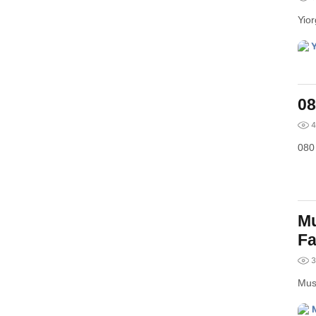
Yio
08
4
080
Mu
Fa
3
Mus