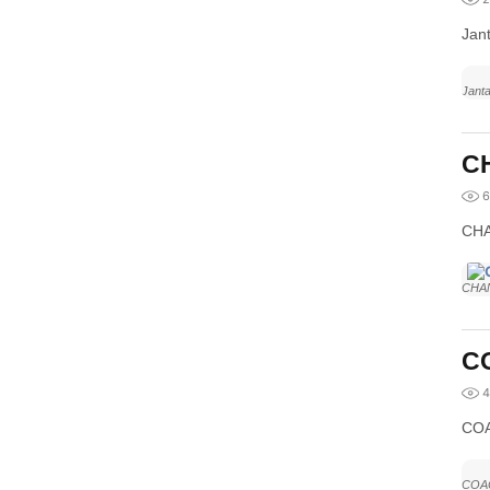
Jan
Jant
CH
6
CHA
CHA
C
4
COA
COA