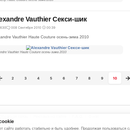
exandre Vauthier Секси-шик
630
0
08 Сентября 2010
00:39
xandre Vauthier Haute Couture осень-зима 2010
andre Vauthier Haute Couture осень-зима 2010
2
3
4
5
6
7
8
9
10
Обратная связь
Реклама на сайте
F.A.Q.
О нас
cookie
Электронное СМИ рег. № 77-4978. Перепечатка текстов - только
с активной ссылкой на источник
т сайту работать стабильно и быть удобнее. Продолжая пользоваться с