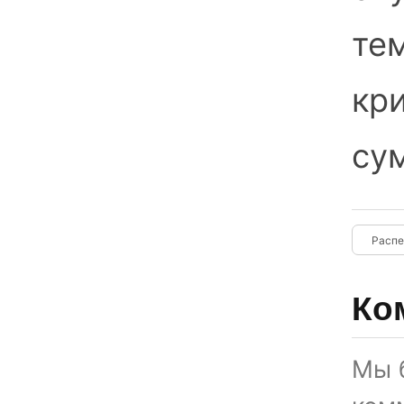
те
кр
сум
Ко
Мы 