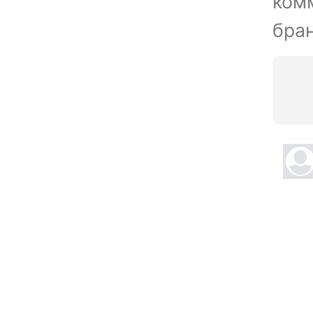
ком
бран