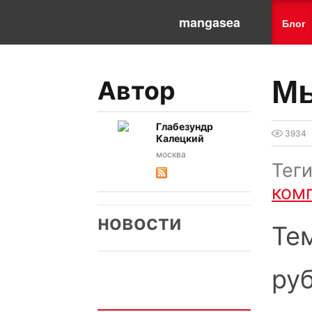
mangasea
Блог
Мы
Автор
Глабезундр
3934
Калецкий
москва
Тег
ком
новости
Те
ру
Интересно