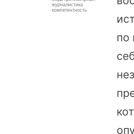
во
журналистика
компетентность
ист
по
се
не
пр
ко
оп