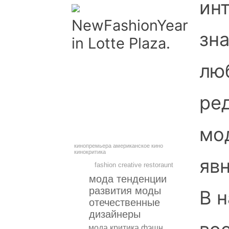
ин
NewFashionYear
зна
in Lotte Plaza.
лю
ре
мо
кинопремьера американское кино
кинокритика
яв
fashion creative restoraunt
мода тенденции
развития моды
В 
отечественные
дизайнеры
мода критика фэшн