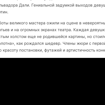
львадора Дали. Гениальной задумкой выходов деву
ртин.
боты великого мастера ожили на сцене в невероятн
атьев и на огромных экранах театра. Каждая девушк
стым холстом еще не родившейся картины, но стоил
олотна», как рождался шедевр. Члены жюри с перво
ю красоту постановки, футажей и артистичность кон