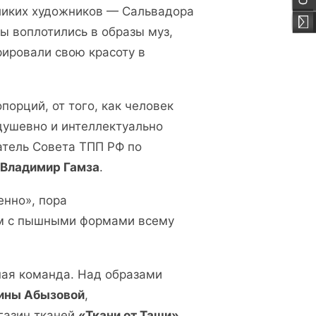
еликих художников — Сальвадора
ы воплотились в образы муз,
ировали свою красоту в
опорций, от того, как человек
 душевно и интеллектуально
атель Совета ТПП РФ по
Владимир Гамза
.
енно», пора
ам с пышными формами всему
ная команда. Над образами
ины Абызовой
,
агазин тканей
«Ткани от Таши»
,