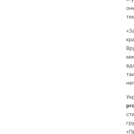
он
те
«З
кр
Вр
ми
вд
та
не
Ук
pro
сти
гр
«П