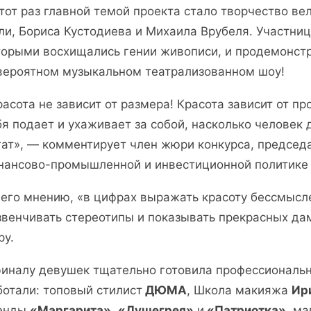
этот раз главной темой проекта стало творчество в
ли, Бориса Кустодиева и Михаила Врубеля. Участниц
торыми восхищались гении живописи, и продемонстр
вероятном музыкальном театрализованном шоу!
расота не зависит от размера! Красота зависит от пр
бя подает и ухаживает за собой, насколько человек
гат», — комментирует член жюри конкурса, председ
нансово-промышленной и инвестиционной политике
 его мнению, «в цифрах выражать красоту бессмысл
звенчивать стереотипы и показывать прекрасных д
ру.
финалу девушек тщательно готовила профессиональ
ботали: топовый стилист
ДЮМА
, Школа макияжа
Ир
енды
«Маргарита»
,
«Душегрея»
и
«Патриотка»
, м