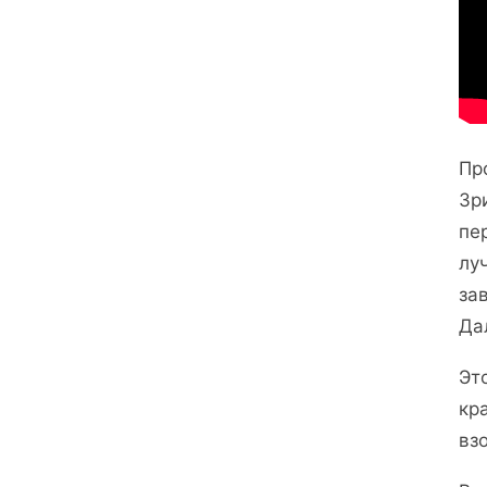
Пр
Зр
пе
лу
за
Да
Эт
кр
вз