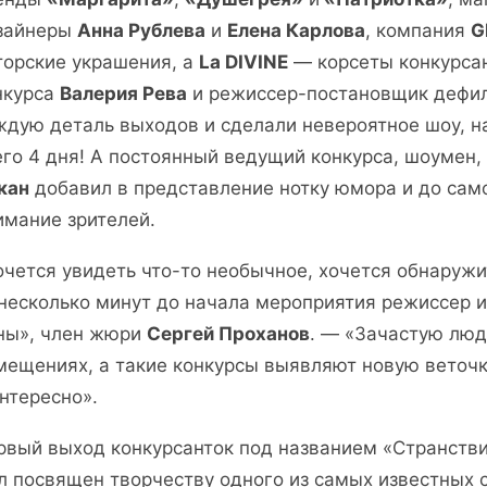
зайнеры
Анна Рублева
и
Елена Карлова
, компания
G
торские украшения, а
La DIVINE
— корсеты конкурса
нкурса
Валерия Рева
и режиссер-постановщик дефи
ждую деталь выходов и сделали невероятное шоу, н
его 4 дня! А постоянный ведущий конкурса, шоумен
кан
добавил в представление нотку юмора и до само
имание зрителей.
очется увидеть что-то необычное, хочется обнаружи
 несколько минут до начала мероприятия режиссер и
ны», член жюри
Сергей Проханов
. — «Зачастую люд
мещениях, а такие конкурсы выявляют новую веточку
интересно».
рвый выход конкурсанток под названием «Странстви
л посвящен творчеству одного из самых известных