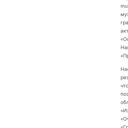
mu
му
гр
ак
«О
На
«П
На
ре
чт
по
об
«И
«О
«Г