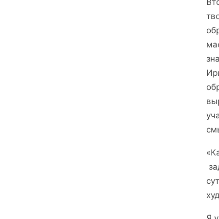
Вт
тв
об
ма
зн
Ир
об
вы
уч
см
«К
за
су
ху
Я 