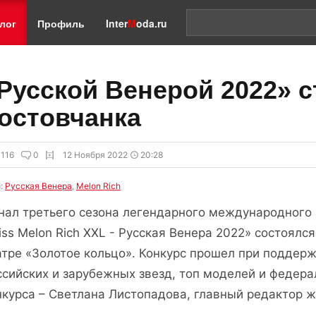
лог
Профиль
Inter
M
oda.ru
Русской Венерой 2022» с
остовчанка
116
0
12 Ноября 2022
20:28
и:
Русская Венера
,
Melon Rich
нал третьего сезона легендарного международного к
iss Melon Rich XXL - Русская Венера 2022» состоялс
атре «Золотое кольцо». Конкурс прошел при поддер
ссийских и зарубежных звезд, топ моделей и федер
нкурса – Светлана Листопадова, главный редактор ж