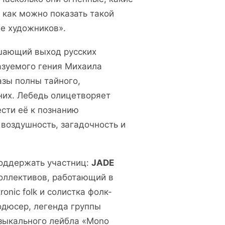
 как можно показать такой
ве художников».
ршающий выход русских
азуемого гения Михаила
азы полны тайного,
них. Лебедь олицетворяет
ести её к познанию
воздушность, загадочность и
поддержать участниц:
JADE
коллективов, работающий в
ronic folk и солистка фолк-
родюсер, легенда группы
узыкального лейбла «Mono