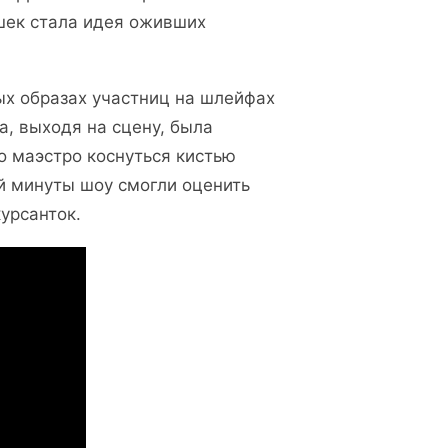
шек стала идея оживших
ых образах участниц на шлейфах
а, выходя на сцену, была
о маэстро коснуться кистью
й минуты шоу смогли оценить
курсанток.