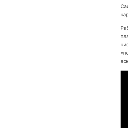
Са
ка
Ра
пл
чи
«п
вс