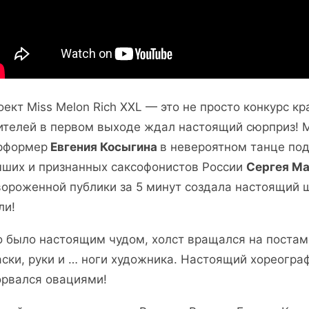
оект Miss Melon Rich XXL — это не просто конкурс кр
ителей в первом выходе ждал настоящий сюрприз! 
рформер
Евгения Косыгина
в невероятном танце под
чших и признанных саксофонистов России
Сергея М
вороженной публики за 5 минут создала настоящий 
ли!
о было настоящим чудом, холст вращался на постаме
аски, руки и … ноги художника. Настоящий хореогра
орвался овациями!