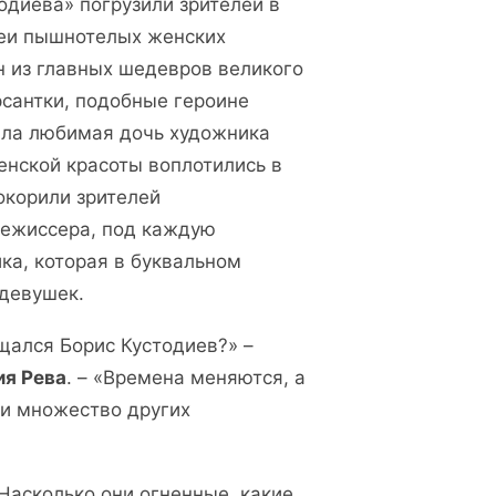
одиева» погрузили зрителей в
реи пышнотелых женских
н из главных шедевров великого
сантки, подобные героине
вала любимая дочь художника
нской красоты воплотились в
окорили зрителей
режиссера, под каждую
ка, которая в буквальном
 девушек.
щался Борис Кустодиев?» –
ия Рева
. – «Времена меняются, а
 и множество других
 Насколько они огненные, какие