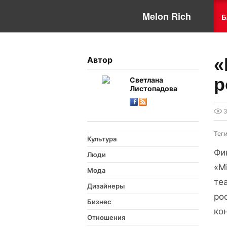
Melon Rich
Б
«
Автор
р
Светлана
Листопадова
3
Тег
Культура
Фи
Люди
«M
Мода
те
Дизайнеры
ро
Бизнес
ко
Отношения