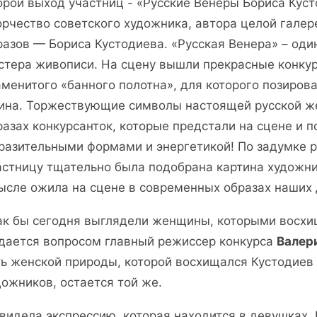
орой выход участниц - «Русские Венеры Бориса Куст
орчество советского художника, автора целой гале
разов — Бориса Кустодиева. «Русская Венера» – оди
стера живописи. На сцену вышли прекрасные конкур
аменитого «банного полотна», для которого позиро
ина. Торжествующие символы настоящей русской же
разах конкурсанток, которые предстали на сцене и п
разительными формами и энергетикой! По задумке 
астницу тщательно была подобрана картина художни
ысле ожила на сцене в современных образах наших
ак бы сегодня выглядели женщины, которыми восхи
дается вопросом главный режиссер конкурса
Валер
ть женской природы, которой восхищался Кустодиев
дожников, остается той же.
увидела экспрессию, которая находится в девушках.