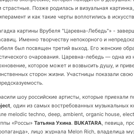
и страстные. Позже родилась и визуальная картинка,
мперамент и как такие черты воплотились в искусст
агадка картины Врубеля "Царевна-Лебедь"» - заве
асавиц. Именно творчеству непокорного и непредск
убеля был посвящен третий выход. Его женские обр
стического очарования. Царевна-лебедь — одна из 
охновение, которое может и возвысить душу, и прив
инственных сторон жизни. Участницы показали свою 
предсказуемость.
расили шоу российские артисты, которые приехали 
ject
, один из самых востребованных музыкальных 
ле melodic techno, deep, ambient, organic house, elect
уппы «Россы»
Татьяна Ухина
.
BUKATARA
, певица, п
ропаганда», лицо журнала Melon Rich, владелица м