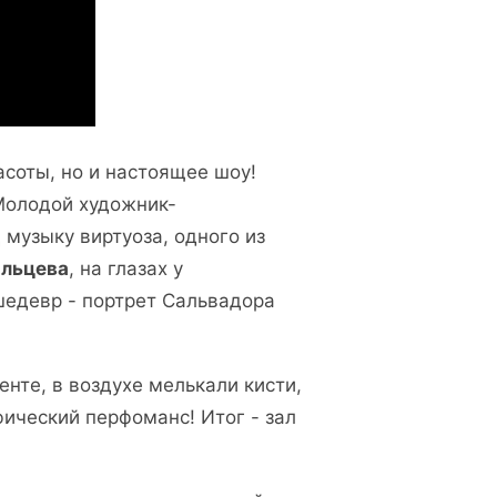
асоты, но и настоящее шоу!
Молодой художник-
 музыку виртуоза, одного из
альцева
, на глазах у
шедевр - портрет Сальвадора
нте, в воздухе мелькали кисти,
фический перфоманс! Итог - зал