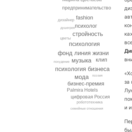
предпринимательство
ди
ав
fashion
дизайнер
ко
психолог
душегрея
стройность
ка
цветы
вс
психология
Ди
фонд линия жизни
вн
клип
музыка
похудение
психология бизнеса
«Х
поэзия
мода
за
бизнес-премия
Лу
Palmira Hotels
цифровая Россия
по
робототехника
и 
семейные отношения
Пе
бы