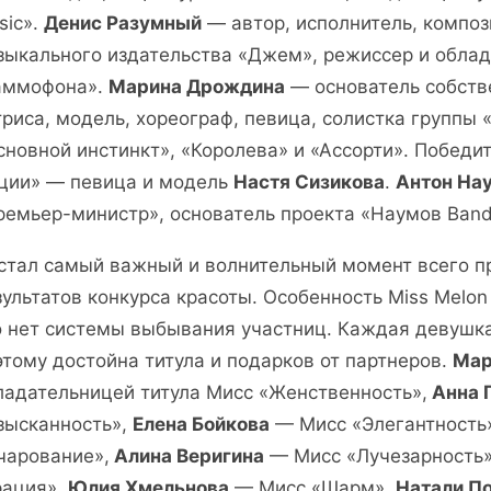
sic».
Денис Разумный
— автор, исполнитель, композ
зыкального издательства «Джем», режиссер и облад
аммофона».
Марина Дрождина
— основатель собств
триса, модель, хореограф, певица, солистка группы «
сновной инстинкт», «Королева» и «Ассорти». Победи
ции» — певица и модель
Настя Сизикова
.
Антон На
ремьер-министр», основатель проекта «Наумов Band
стал самый важный и волнительный момент всего п
зультатов конкурса красоты. Особенность Miss Melon
о нет системы выбывания участниц. Каждая девушк
этому достойна титула и подарков от партнеров.
Мар
ладательницей титула Мисс «Женственность»,
Анна 
зысканность»,
Елена Бойкова
— Мисс «Элегантность
чарование»,
Алина Веригина
— Мисс «Лучезарность
рация»,
Юлия Хмельнова
— Мисс «Шарм»,
Натали П