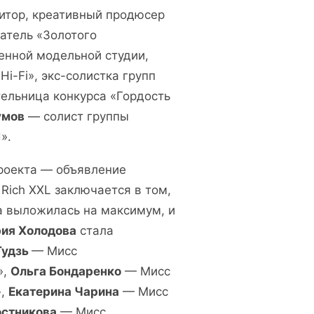
итор, креативный продюсер
атель «Золотого
енной модельной студии,
Hi-Fi», экс-солистка групп
тельница конкурса «Гордость
умов
— солист группы
».
роекта — объявление
 Rich XXL заключается в том,
а выложилась на максимум, и
ия Холодова
стала
Гудзь
— Мисс
»,
Ольга Бондаренко
— Мисс
»,
Екатерина Чарина
— Мисс
остникова
— Мисс