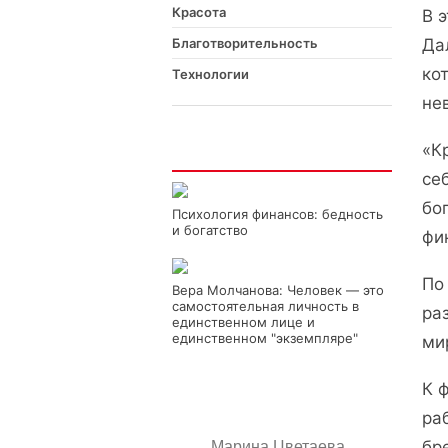
Красота
В 
Благотворительность
Да
ко
Технологии
не
«К
Интересно
се
бо
Психология финансов: бедность
и богатство
фи
По
Вера Молчанова: Человек — это
самостоятельная личность в
ра
единственном лице и
единственном "экземпляре"
ми
К 
ра
бр
Марина Цветаева