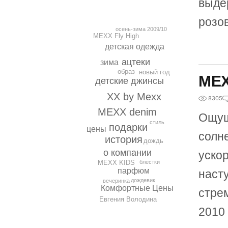
выде
розо
осень-зима 2009/10
МЕХХ Fly High
детская одежда
ацтеки
зима
образ
новый год
MEX
детские джинсы
XX by Mexx
8305
MEXX denim
Ощущ
стиль
подарки
цены
солн
история
дождь
о компании
уско
MEXX KIDS
блестки
парфюм
насту
дождевик
вечеринка
Комфортные Цены
стре
Евгения Володина
2010