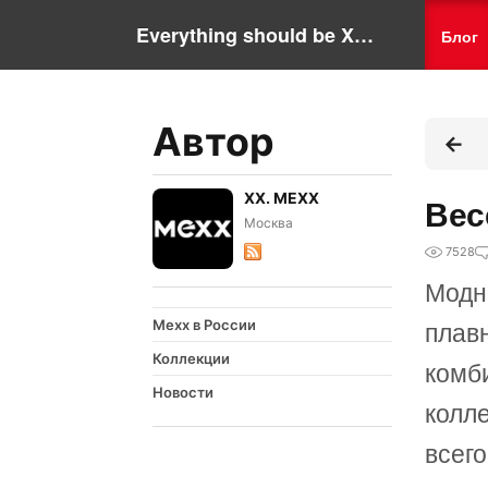
Everything should be XX. MEXX
Блог
Автор
XX. MEXX
Вес
Москва
7528
Модн
Mexx в России
плав
Коллекции
комб
Новости
колл
всего