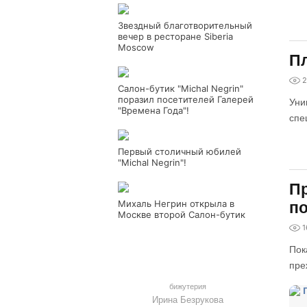
Звездный благотворительный
вечер в ресторане Siberia
Moscow
Пл
2
Салон-бутик "Michal Negrin"
поразил посетителей Галерей
Уни
"Времена Года"!
спе
Первый столичный юбилей
"Michal Negrin"!
Пр
Михаль Негрин открыла в
по
Москве второй Салон-бутик
1
Пок
пре
бижутерия
Ирина Безрукова