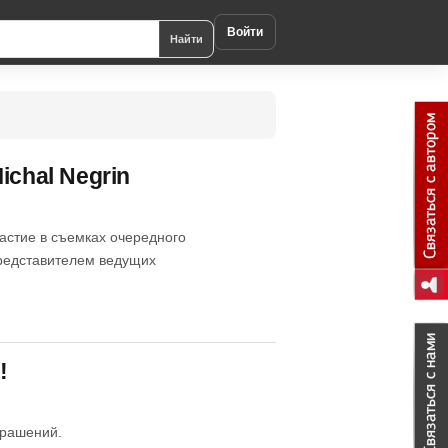
Войти
Найти
chal Negrin
частие в съемках очередного
редставителем ведущих
!
крашений.