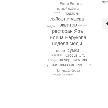
Колл
Елена Есенина
ручной работы
часы
подарки!
Ляйсан Утяшева
экватор
интерьер
звезды
ресторан Яръ
Елена Нарукова
неделя моды
сумки
веер
Metropol
Crocus City
вечерняя мода
Грудько
русская зима согреет всех
Полина Диброва
Иосиф Пригожин