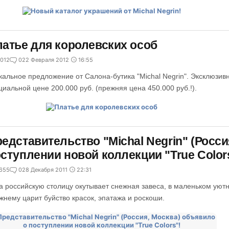
атье для королевских особ
012
0
22 Февраля 2012
16:55
кальное предложение от Салона-бутика "Michal Negrin". Эксклюзив
циальной цене 200.000 руб. (прежняя цена 450.000 руб.!).
едставительство "Michal Negrin" (Росси
ступлении новой коллекции "True Color
655
0
28 Декабря 2011
22:31
а российскую столицу окутывает снежная завеса, в маленьком уют
жнему царит буйство красок, эпатажа и роскоши.