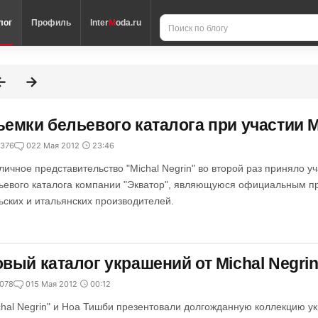
лог
Профиль
Inter
M
oda.ru
емки бельевого каталога при участии Mi
376
0
22 Мая 2012
23:46
личное представительство "Michal Negrin" во второй раз приняло у
ьевого каталога компании "Экватор", являющуюся официальным п
ьских и итальянских производителей.
вый каталог украшений от Michal Negrin
078
0
15 Мая 2012
00:12
chal Negrin" и Ноа Тишби презентовали долгожданную коллекцию у