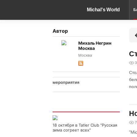
Michal's World
Б
Автор
Михаль Негрин
Москва
Съ
Москва
3
Сто
бел
мероприятия
пол
Интересно
Но
7
18 октября в Tatler Club "Русская
зима согреет всех"
"Mi