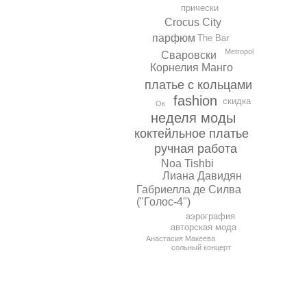
прически
Crocus City
парфюм
The Bar
Metropol
Сваровски
Корнелия Манго
платье с кольцами
fashion
скидка
Ок
неделя моды
коктейльное платье
ручная работа
Noa Tishbi
Лиана Давидян
Габриелла де Силва
("Голос-4")
аэрография
авторская мода
Анастасия Макеева
сольный концерт