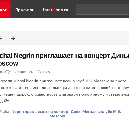
лог
Профиль
Inter
M
oda.ru
chal Negrin приглашает на концерт Дины
oscow
974
0
24 Апреля 2012
17:28
апреля Michal Negrin приглашает всех в клуб Milk Moscow на през
граммы автора и исполнительницы десятков хитов российского шоу
учившей широкую известность благодаря популярному музыкально
здой».