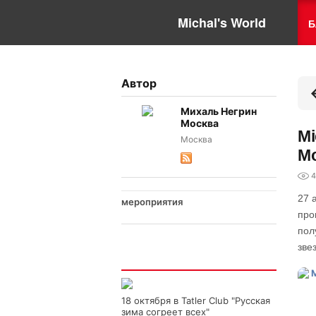
Michal's World
Б
Автор
Михаль Негрин
Москва
Mi
Москва
M
4
27 
мероприятия
про
пол
зве
Интересно
18 октября в Tatler Club "Русская
зима согреет всех"