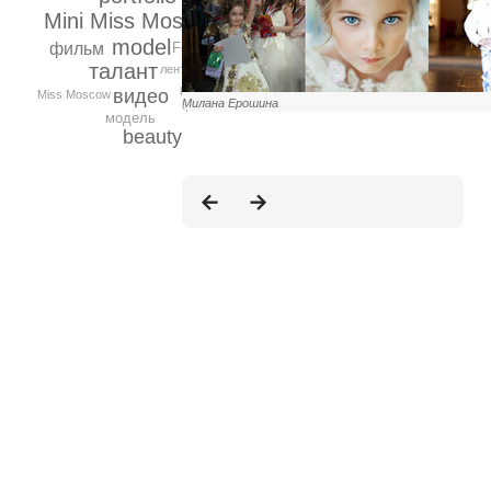
Mini Miss Moscow
model
фильм
Festival
талант
лента
best
видео
Miss Moscow
Милана Ерошина
фото
модель
beauty