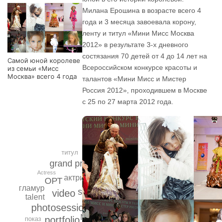
Милана Ерошина в возрасте всего 4
года и 3 месяца завоевала корону,
ленту и титул «Мини Мисс Москва
2012» в результате 3-х дневного
состязания 70 детей от 4 до 14 лет на
Самой юной королеве
Всероссийском конкурсе красоты и
из семьи «Мисс
Москва» всего 4 года
талантов «Мини Мисс и Мистер
Россия 2012», проходившем в Москве
с 25 по 27 марта 2012 года.
титул
grand prix
Actress
актриса
ОРТ
гламур
star
video
talent
photosession
Милана
portfolio
показ