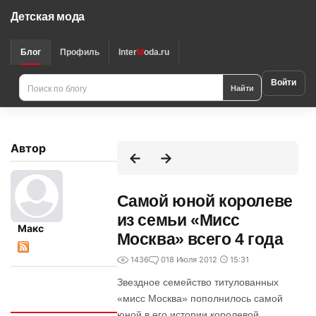
Детская мода
Блог
Профиль
Inter
M
oda.ru
Войти
Найти
Автор
Самой юной королеве
из семьи «Мисс
Макс
Москва» всего 4 года
1436
0
18 Июля 2012
15:31
Звездное семейство титулованных
«мисс Москва» пополнилось самой
Интересно
юной в его истории королевой.