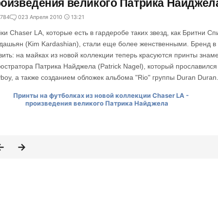
оизведения великого Патрика Найджел
784
0
23 Апреля 2010
13:21
ки Chaser LA, которые есть в гардеробе таких звезд, как Бритни Спи
дашьян (Kim Kardashian), стали еще более женственными. Бренд в
вить: на майках из новой коллекции теперь красуются принты знам
юстратора Патрика Найджела (Patrick Nagel), который прославилс
yboy, а также созданием обложек альбома "Rio" группы Duran Duran