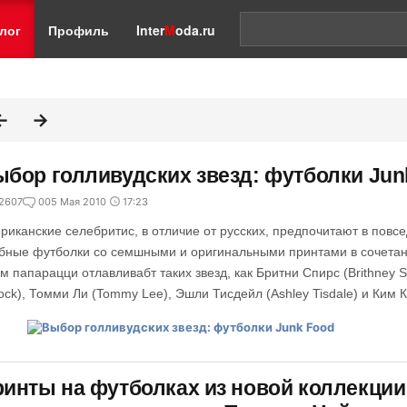
лог
Профиль
Inter
M
oda.ru
бор голливудских звезд: футболки Jun
2607
0
05 Мая 2010
17:23
риканские селебритис, в отличие от русских, предпочитают в повсе
бные футболки со семшными и оригинальными принтами в сочетан
ем папарацци отлавливабт таких звезд, как Бритни Спирс (Brithney S
lock), Томми Ли (Tommy Lee), Эшли Тисдейл (Ashley Tisdale) и Ким 
инты на футболках из новой коллекции 