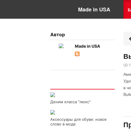
Made in USA
Б
Автор
Made in USA
Вы
1
Аме
Удо
Интересно
в ч
Bul
Деним класса "люкс"
Аксессуары для обуви: новое
Пр
слово в моде