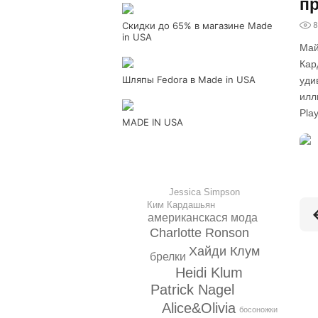
пр
Скидки до 65% в магазине Made
8
in USA
Май
Кар
Шляпы Fedora в Made in USA
уди
илл
Pla
MADE IN USA
Jessica Simpson
Ким Кардашьян
американскася мода
Charlotte Ronson
Хайди Клум
брелки
Heidi Klum
Patrick Nagel
Alice&Olivia
босоножки