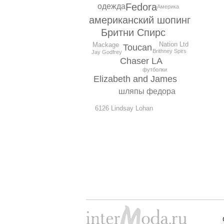
Fedora
одежда
Америка
американский шопинг
Бритни Спирс
Nation Ltd
Mackage
Toucan
Brithney Spirs
Jay Godfrey
Chaser LA
футболки
Elizabeth and James
шляпы федора
6126 Lindsay Lohan