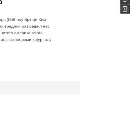
а
рс (Brithney Spirs)и Ким
 очередной раз решил нас
енитого американского
я иллюстрациями к журналу
.