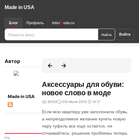
Made in USA
Блог
Профиль
Inter
M
oda.ru
Поиск
Найти
Войти
по
блогу
Автор
Аксессуары для обуви:
новое слово в моде
Made in USA
8550
0
14 Июля 2010
14:17
Если всю квартиру уже заполонила обувь,
а непреодолимое желание купить новую
пару туфель все еще остается, не
Интересно
отчаивайтесь: решение проблемы теперь