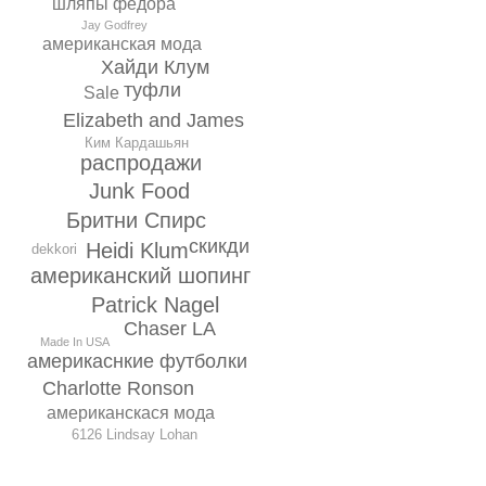
шляпы федора
Jay Godfrey
американская мода
Хайди Клум
туфли
Sale
Elizabeth and James
Ким Кардашьян
распродажи
Junk Food
Бритни Спирс
скикди
Heidi Klum
dekkori
американский шопинг
Patrick Nagel
Chaser LA
Made In USA
америкаснкие футболки
Charlotte Ronson
американскася мода
6126 Lindsay Lohan