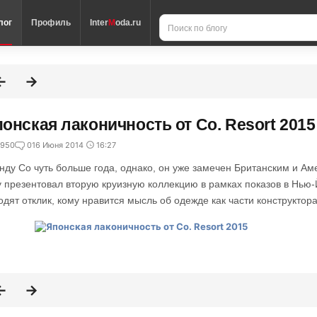
лог
Профиль
Inter
M
oda.ru
онская лаконичность от Co. Resort 2015
950
0
16 Июня 2014
16:27
нду Co чуть больше года, однако, он уже замечен Британским и Ам
у презентовал вторую круизную коллекцию в рамках показов в Нью-Й
одят отклик, кому нравится мысль об одежде как части конструктора