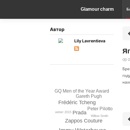
Glamour charm
Б
Автор
Lily Lavrentieva
Яп
2
Бре
год
нах
GQ Men of the Year Award
Gareth Pugh
Frédéric Tcheng
Peter Pilotto
Prada
winter 2015
Willow Smith
Zappos Couture