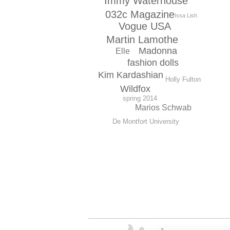
Immy Waterhouse
032c Magazine
Issa Lish
Vogue USA
Martin Lamothe
Madonna
Elle
fashion dolls
Kim Kardashian
Holly Fulton
Wildfox
spring 2014
Marios Schwab
De Montfort University