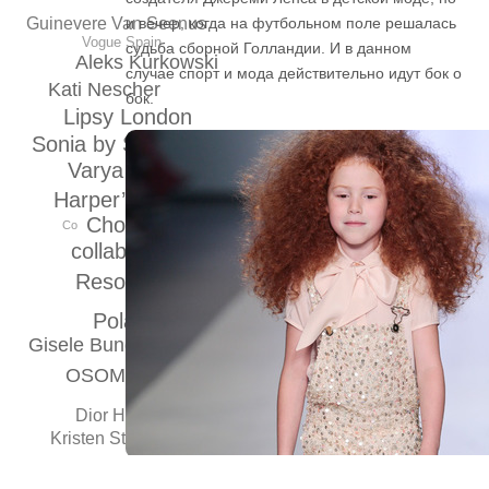
и вечер, когда на футбольном поле решалась
Guinevere Van Seenus
Vogue Spain
судьба сборной Голландии. И в данном
Aleks Kurkowski
случае спорт и мода действительно идут бок о
Kati Nescher
бок.
Lipsy London
Sonia by Sonia Rykiel
Varya Shutova
Harper’s Bazaar
Choupette
Co
collaboration
S Moda
Resort 2015
Old Navy
Poland
Portugal
Gisele Bundchen
OSOME2SOME
valentin yudashkin
Dior Homme
Kristen Stewart