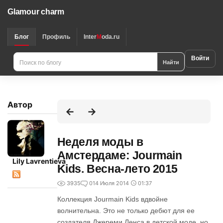
Glamour charm
Блог
Профиль
Inter
M
oda.ru
Войти
Найти
Автор
Неделя моды в
Амстердаме: Jourmain
Lily Lavrentieva
Kids. Весна-лето 2015
3935
0
14 Июля 2014
01:37
Коллекция Jourmain Kids вдвойне
волнительна. Это не только дебют для ее
создателя Джереми Ленса в детской моде, но