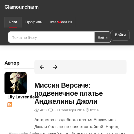
Glamour charm
Блог
Профиль
Inter
M
oda.ru
Войти
Найти
Автор
Миссия Версаче:
подвенечное платье
Lily Lavrentieva
Анджелины Джоли
4030
0
03 Сентября 2014
02:14
Авторство свадебного платья Анджелины
Джоли больше не является тайной. Наряд,
наделавший шуму больше, чем тот, в котором
Alessandra Ambrosio