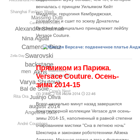
венчалась с принцем Уильямом Кейт
Shanghai Fashion Week
Миддлтон, герцогиня Кембриджская,
Massimo Dutti
разработан и сшит по эскизу Донателлы
Carmen Dell’Orefice
Версаче и официально принадлежит лейблу
Alexandra Shulman
Versace Couture.
Nina Agdal
Cameron Diaz
Swarovski
Zella Day
backstage
Прямиком из Парижа.
Akris
men
Maleficent 2
Versace Couture. Осень-
DSquared2
Varya Shutova
зима 2014-15
Bal de Soie
Crow's Nest
3188
1
06 Июля 2014
22:46
Rita Ora
Juanjo Oliva
Всего несколько минут назад завершился
august 2014
показ кутюрной коллекции Versace для осень-
Angelina Jolie
зимы 2014-15, наполненный в равной степени
André Courrèges
очарованием мистики "Сна в летнюю ночь"
Шекспира и законами робототехники Айзека
Азимова. Мрачная готика и тяга к футуризму