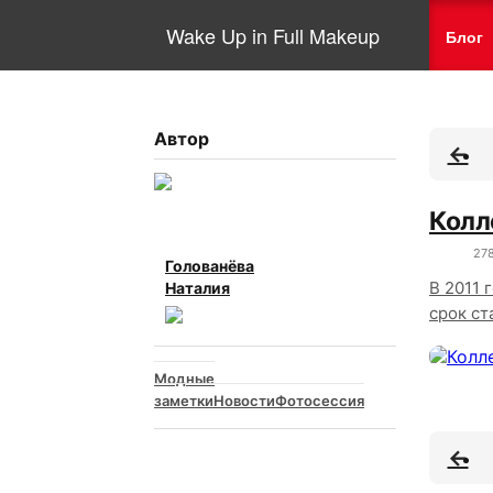
Wake Up in Full Makeup
Блог
Автор
Колл
27
Голованёва
В 2011 
Наталия
срок ст
Модные
заметки
Новости
Фотосессия