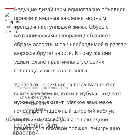
Интересно
Ведущие дизайнеры единогласно объявили
пряжки и медные заклепки модным
Природа
трендом наступившей зимы. Обувь с
шепчет:
замша
металлическими шпорами добавляет
образу остроты и так необходимой в разгар
морозов брутальности. К тому же они
удивительно практичны в условиях
гололеда и скользкого снега.
Заклепки на зимних сапогах Naturalizer,
Так удобно быть красивой! акция
Naturalizer
сшитых из замши, кожи и нубука, создают
зимняя обувь
нужный рок-акцент. Мягкое замшевое
сапоги
мех
замша
голенище и надежный широкий каблук
пряжки
обувь весна-лето 2011
модели Glassy разделяет накладной
Так удобно быть
ремешок на боковой пряжке, выигрышно
красивой