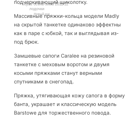
подчеркивающий щиколотку.
обувь осень-зима 2011/12
лодочки
Новый год
Массивные пряжки-кольца модели Madly
на скрытой танкетке одинаково эффектны
как в паре с юбкой, так и выглядывая из-
под брюк.
Замшевые сапоги Caralee на резиновой
танкетке с меховым воротом и двумя
косыми пряжками станут верными
спутниками в снегопад.
Пряжка, утягивающая кожу сапога в форму
банта, украшает и классическую модель
Barstowe для торжественного повода.