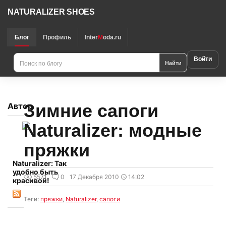
NATURALIZER SHOES
Блог
Профиль
Inter
M
oda.ru
Войти
Найти
Зимние сапоги
Автор
Naturalizer: модные
пряжки
Naturalizer: Так
удобно быть
5571
0
17 Декабря 2010
14:02
красивой!
Теги:
пряжки
,
Naturalizer
,
сапоги