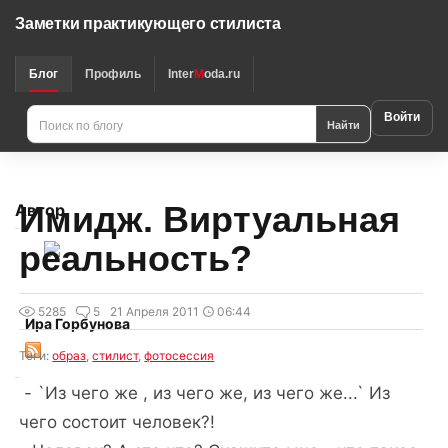
Заметки практикующего стилиста
Блог
Профиль
Inter
M
oda.ru
Войти
Найти
Имидж. Виртуальная
Автор
реальность?
5285
5
21 Апреля 2011
06:44
Ира Горбунова
Теги:
образ
,
стилист
,
фотосессия
- `Из чего же , из чего же, из чего же...` Из
чего состоит человек?!