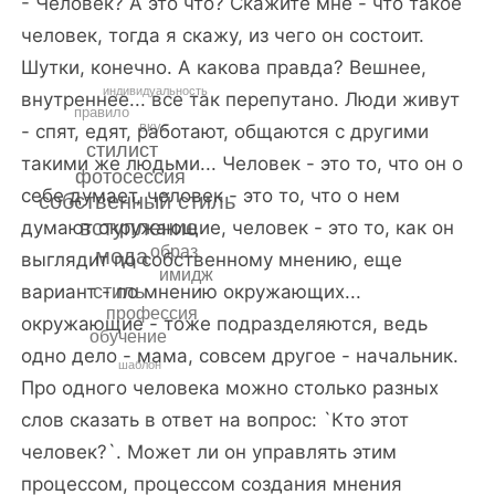
- Человек? А это что? Скажите мне - что такое
человек, тогда я скажу, из чего он состоит.
Шутки, конечно. А какова правда? Вешнее,
индивидуальность
внутреннее... все так перепутано. Люди живут
правило
вкус
- спят, едят, работают, общаются с другими
стилист
такими же людьми... Человек - это то, что он о
фотосессия
себе думает, человек - это то, что о нем
собственный стиль
вступление
думают окружающие, человек - это то, как он
образ
мода
выглядит по собственному мнению, еще
имидж
вариант - по мнению окружающих...
стиль
профессия
окружающие - тоже подразделяются, ведь
обучение
одно дело - мама, совсем другое - начальник.
шаблон
Про одного человека можно столько разных
слов сказать в ответ на вопрос: `Кто этот
человек?`. Может ли он управлять этим
процессом, процессом создания мнения