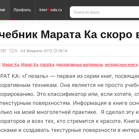
лог
Профиль
Inter
M
oda.ru
чебник Марата Ка скоро 
787
0
04 Февраля 2013
16:14
и:
Марат Ка
,
Марат Ка
,
maratka
,
декоративные материалы
,
интересные книги
РАТ КА: «Глезаль» — первая из серии книг, посвящ
коративным техникам. Она является не просто учеб
корированию. Это классификатор или, если хотите, 
 текстурным поверхностям. Информация в книге осно
олько на моей многолетней практике. Я сделал эту к
кораторов и всех тех, кто стремится к красоте. Книга
асками и создавать текстурные поверхности в интер