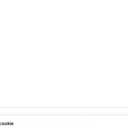
Обратная связь
Реклама на сайте
F.A.Q.
О нас
cookie
Электронное СМИ рег. № 77-4978. Перепечатка текстов - только