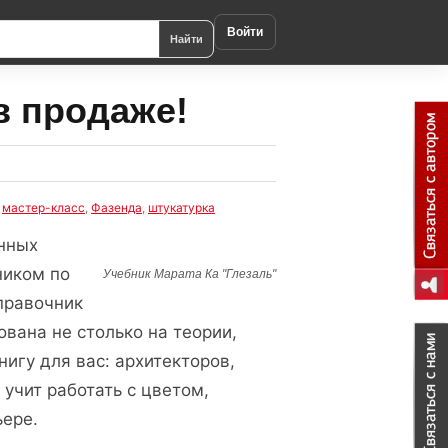
Войти
Найти
в продаже!
,
мастер-класс
,
Фазенда
,
штукатурка
енных
ником по
Учебник Марата Ка "Глезаль"
справочник
вана не столько на теории,
нигу для вас: архитекторов,
 учит работать с цветом,
ьере.