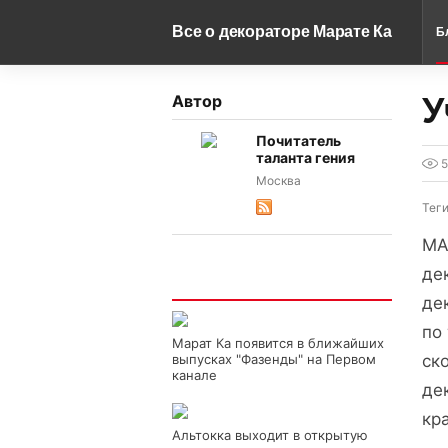
Все о декораторе Марате Ка
Б
У
Автор
Почитатель
таланта гения
5
Москва
Тег
МА
де
Интересно
де
по
Марат Ка появится в ближайших
выпусках "Фазенды" на Первом
ск
канале
де
кр
Альтокка выходит в открытую