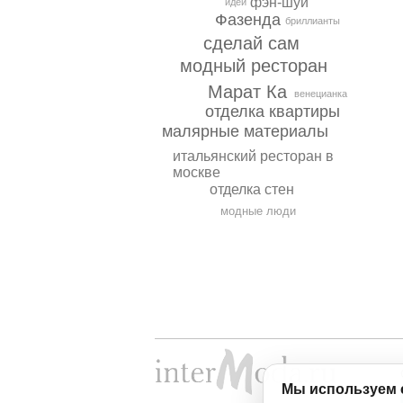
фэн-шуй
идеи
Фазенда
бриллианты
сделай сам
модный ресторан
Марат Ка
венецианка
отделка квартиры
малярные материалы
итальянский ресторан в
москве
отделка стен
модные люди
Мы используем 