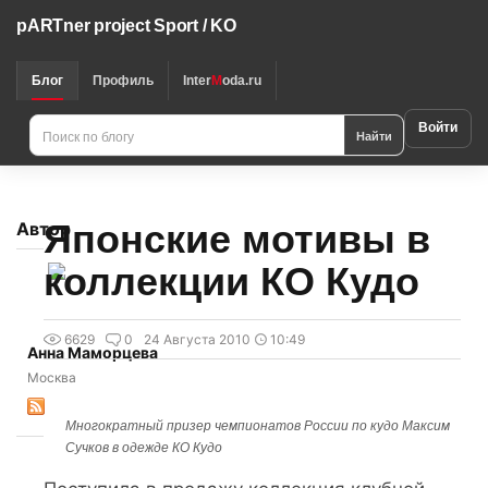
pARTner project Sport / KO
Блог
Профиль
Inter
M
oda.ru
Войти
Найти
Японские мотивы в
Автор
коллекции КО Кудо
6629
0
24 Августа 2010
10:49
Анна Маморцева
Москва
Многократный призер чемпионатов России по кудо Максим
Сучков в одежде КО Кудо