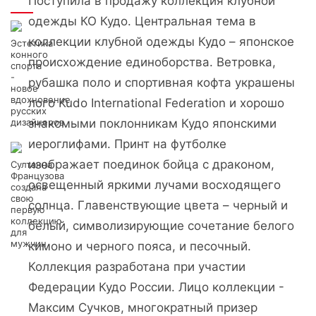
Поступила в продажу коллекция клубной
Интересно
одежды КО Кудо. Центральная тема в
коллекции клубной одежды Кудо – японское
Эстетика
конного
происхождение единоборства. Ветровка,
спорта
-
рубашка поло и спортивная кофта украшены
новое
вдохновение
лого Kudo International Federation и хорошо
русских
дизайнеров
знакомыми поклонникам Кудо японскими
иероглифами. Принт на футболке
изображает поединок бойца с драконом,
Султанна
Французова
освещенный яркими лучами восходящего
создала
свою
солнца. Главенствующие цвета – черный и
первую
коллекцию
белый, символизирующие сочетание белого
для
мужчин
кимоно и черного пояса, и песочный.
Коллекция разработана при участии
Федерации Кудо России. Лицо коллекции -
Максим Сучков, многократный призер