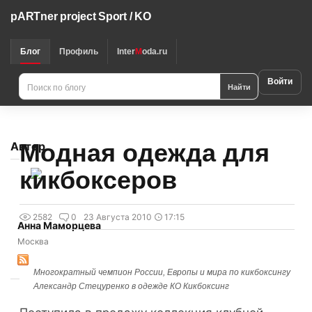
pARTner project Sport / KO
Блог
Профиль
Inter
M
oda.ru
Войти
Найти
Модная одежда для
Автор
кикбоксеров
2582
0
23 Августа 2010
17:15
Анна Маморцева
Москва
Многократный чемпион России, Европы и мира по кикбоксингу
Александр Стецуренко в одежде КО Кикбоксинг