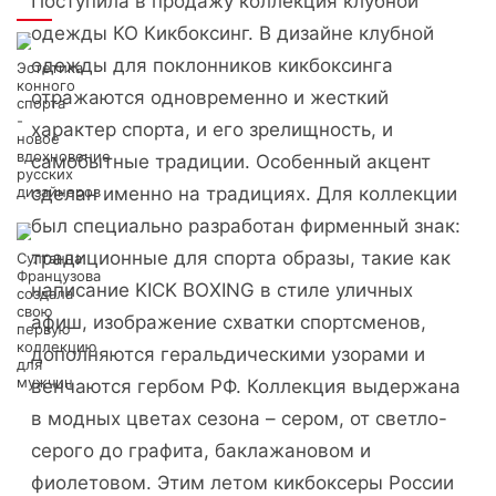
Поступила в продажу коллекция клубной
Интересно
одежды КО Кикбоксинг. В дизайне клубной
одежды для поклонников кикбоксинга
Эстетика
конного
отражаются одновременно и жесткий
спорта
-
характер спорта, и его зрелищность, и
новое
вдохновение
самобытные традиции. Особенный акцент
русских
дизайнеров
сделан именно на традициях. Для коллекции
был специально разработан фирменный знак:
традиционные для спорта образы, такие как
Султанна
Французова
написание KICK BOXING в стиле уличных
создала
свою
афиш, изображение схватки спортсменов,
первую
коллекцию
дополняются геральдическими узорами и
для
мужчин
венчаются гербом РФ. Коллекция выдержана
в модных цветах сезона – сером, от светло-
серого до графита, баклажановом и
фиолетовом. Этим летом кикбоксеры России