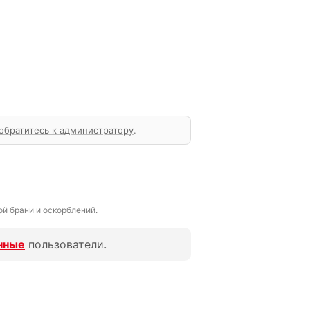
обратитесь к администратору
.
й брани и оскорблений.
нные
пользователи.