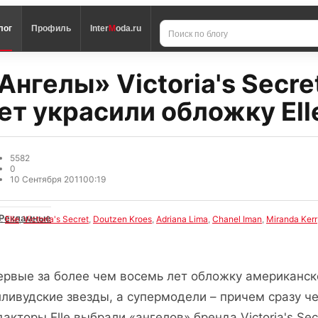
лог
Профиль
Inter
M
oda.ru
Ангелы» Victoria's Secre
ет украсили обложку Ell
5582
0
10 Сентября 2011
00:19
Рекламные
и:
Elle
,
Victoria's Secret
,
Doutzen Kroes
,
Adriana Lima
,
Chanel Iman
,
Miranda Kerr
ервые за более чем восемь лет обложку американско
лливудские звезды, а супермодели – причем сразу ч
дакторы Elle выбрали «ангелов» бренда Victoria's Se