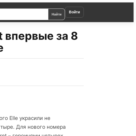
Войти
Найти
t впервые за 8
e
го Elle украсили не
етыре. Для нового номера
cret – героинями четырех