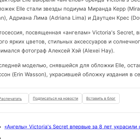
ложек Elle стали звезды подиума Миранда Керр (Mira
an), Адриана Лима (Adriana Lima) и Даутцен Крес (Dou
тосессия, посвященная «ангелам» Victoria's Secret, 
ого ярких цветов, стильных аксессуаров и солнечно
нимался фотограф Алексей Хэй (Alexei Hay).
следней моделью, снявшейся для обложки Elle, оста
ссон (Erin Wasson), украсившей обложку издания в с
Подписаться на новости
Вставить в блог
«Ангелы» Victoria's Secret впервые за 8 лет украсили 