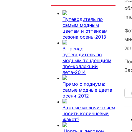
Интересно
об
Im
Путеводитель по
самым модным
Фо
цветам и оттенкам
сезона осень-2013
мн
за
В тренде:
путеводитель по
модным тенденциям
По
пре-коллекций
Ва
лета-2014
Прямо с подиума:
самые модные цвета
осени-2012
Важные мелочи: с чем
носить коричневый
жакет?
Шорты в деловом