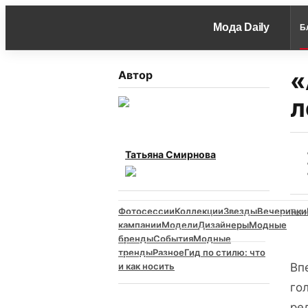
Мода Daily
Б
«
Автор
л
Татьяна Смирнова
Фотосессии
Коллекции
Звезды
Вечеринки
Тег
кампании
Модели
Дизайнеры
Модные
бренды
События
Модные
тренды
Разное
Гид по стилю: что
и как носить
Вп
го
ре