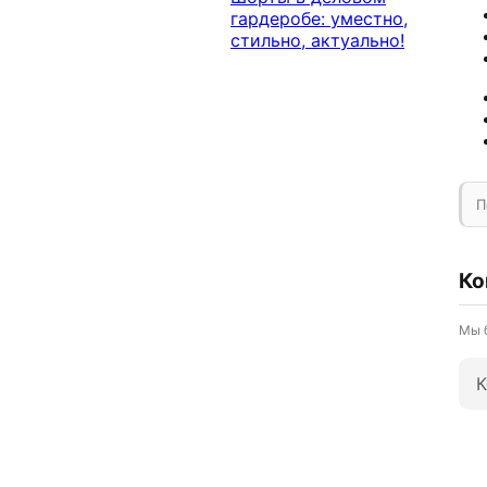
гардеробе: уместно,
стильно, актуально!
П
Ко
Мы 
К