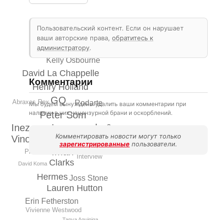
Пользовательский контент. Если он нарушает
Ermenegildo Zegna
ваши авторские права,
обратитесь к
Rianne ten Haken
администратору
.
Miuccia Prada
Kelly Osbourne
David La Chappelle
Комментарии
Henry Holland
GQ
Abraxas Rex
Rodarte
Мы будем вынуждены удалить ваши комментарии при
наличии в них нецензурной брани и оскорблений.
Peter Som
Inez van Lamweerde &
Комментировать новости могут только
Vinoodh Matadin
зарегистрированные
пользователи.
Iman
Pinko
Interview
Clarks
David Koma
Hermеs
Joss Stone
Lauren Hutton
Erin Fetherston
Vivienne Westwood
Tanya Aguiniga