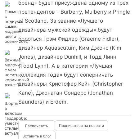
бренд» будет присуждена одному из трех
претендентов - Burberry, Mulberry и Pringle
Прямо
с
of Scotland. За звание «Лучшего
подиума:
самые
дизайнера мужской одежды» будут
модные
цвета
бороться Грэм Фидлер (Graeme Fidler),
осени-2012
дизайнер Aquascutum, Ким Джонс (Kim
Jones), дизайнер Dunhill, и Тодд Линн
Важные
мелочи:
(Todd Lynn). А в категории «Лучшая
с чем
коллекция года» будут соперничать
носить
коричневый
дизайнеры Кристофер Кейн (Christopher
жакет?
Kane), Джонатан Сондерс (Jonathan
Saunders) и Erdem.
Шорты
в
деловом
гардеробе:
уместно,
Подписаться на новости
стильно,
актуально!
Вставить в блог