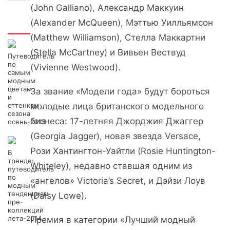
(John Galliano), Александр Маккуин
(Alexander McQueen), Мэттью Уилльямсон
Интересно
(Matthew Williamson), Стелла Маккартни
(Stella McCartney) и Вивьен Вествуд
Путеводитель
по
(Vivienne Westwood).
самым
модным
цветам
За звание «Модели года» будут бороться
и
оттенкам
молодые лица британского модельного
сезона
бизнеса: 17-летняя Джорджия Джаггер
осень-2013
(Georgia Jagger), новая звезда Versace,
Рози Хантингтон-Уайтли (Rosie Huntington-
В
тренде:
Whiteley), недавно ставшая одним из
путеводитель
по
«ангелов» Victoria’s Secret, и Дэйзи Лоув
модным
тенденциям
(Daisy Lowe).
пре-
коллекций
лета-2014
Премия в категории «Лучший модный