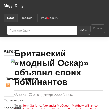
Мода Daily
Блог
Профиль
Inter
M
oda.ru
Войти
Найти
Британский
Автор
«модный Оскар»
объявил своих
Татьяна Смирнова
номинантов
5464
0
01 Декабря 2009
13:50
Фотосессии
Теги:
John Galliano
,
Alexander McQueen
,
Matthew Williamson
,
Коллекции