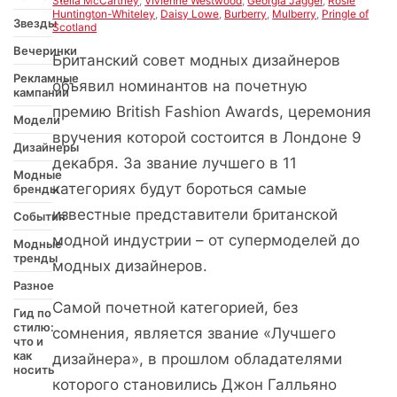
Stella McCartney
,
Vivienne Westwood
,
Georgia Jagger
,
Rosie
Huntington-Whiteley
,
Daisy Lowe
,
Burberry
,
Mulberry
,
Pringle of
Звезды
Scotland
Вечеринки
Британский совет модных дизайнеров
Рекламные
объявил номинантов на почетную
кампании
премию British Fashion Awards, церемония
Модели
вручения которой состоится в Лондоне 9
Дизайнеры
декабря. За звание лучшего в 11
Модные
категориях будут бороться самые
бренды
известные представители британской
События
модной индустрии – от супермоделей до
Модные
тренды
модных дизайнеров.
Разное
Самой почетной категорией, без
Гид по
стилю:
сомнения, является звание «Лучшего
что и
как
дизайнера», в прошлом обладателями
носить
которого становились Джон Галльяно