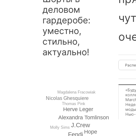
деловом
чу
гардеробе:
уместно,
оч
стильно,
актуально!
«Буд
Magdalena Fracowiak
колл
Nicolas Ghesquiеre
Marc
Thomas Pink
Неде
Hervе Lеger
моды
Нью-
Alexandra Tomlinson
J.Crew
Molly Sims
Hope
Fendi