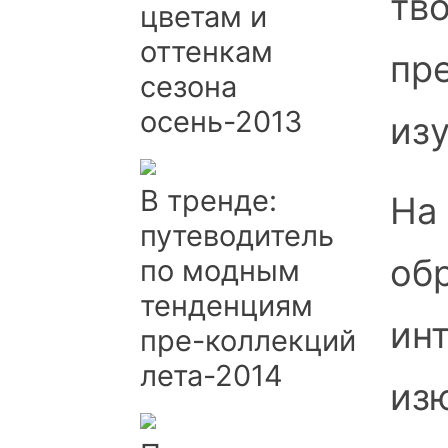
тв
цветам и
оттенкам
пр
сезона
осень-2013
из
В тренде:
На
путеводитель
об
по модным
тенденциям
ин
пре-коллекций
лета-2014
из