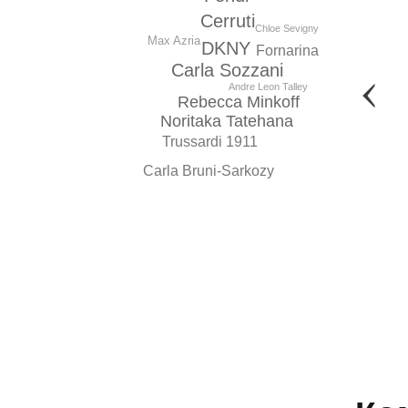
Cerruti
Chloe Sevigny
Max Azria
DKNY
Fornarina
Carla Sozzani
Andrе Leon Talley
Rebecca Minkoff
Noritaka Tatehana
Trussardi 1911
Carla Bruni-Sarkozy