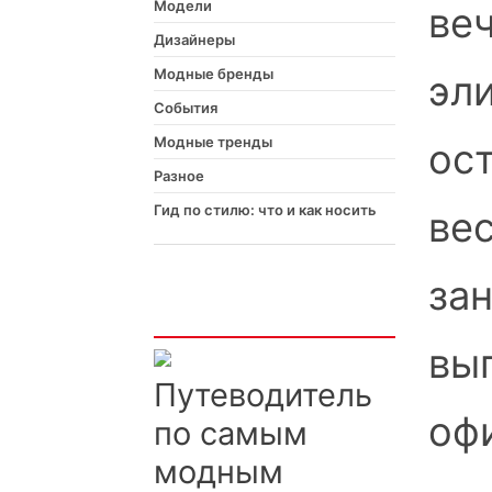
Модели
ве
Дизайнеры
Модные бренды
эли
События
Модные тренды
ост
Разное
Гид по стилю: что и как носить
ве
за
Интересно
вы
Путеводитель
оф
по самым
модным