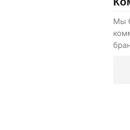
Ко
Мы 
ком
бран