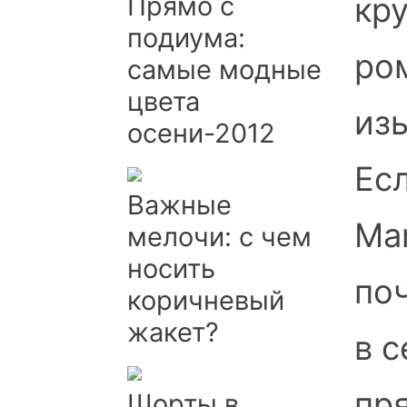
Прямо с
кр
подиума:
ро
самые модные
цвета
из
осени-2012
Ес
Важные
Ma
мелочи: с чем
носить
по
коричневый
жакет?
в с
пр
Шорты в