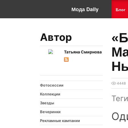
Мода Daily
Блог
«Б
Автор
Ma
Татьяна Смирнова
Нь
4448
Фотосессии
Коллекции
Тег
Звезды
Вечеринки
Од
Рекламные кампании