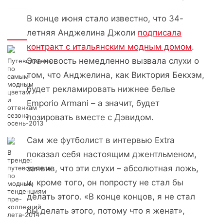
В конце июня стало известно, что 34-
Интересно
летняя Анджелина Джоли
подписала
контракт с итальянским модным домом
.
Эта новость немедленно вызвала слухи о
Путеводитель
по
том, что Анджелина, как Виктория Бекхэм,
самым
модным
будет рекламировать нижнее белье
цветам
и
Emporio Armani – а значит, будет
оттенкам
сезона
позировать вместе с Дэвидом.
осень-2013
Сам же футболист в интервью Extra
В
показал себя настоящим джентльменом,
тренде:
заявив, что эти слухи – абсолютная ложь,
путеводитель
по
и, кроме того, он попросту не стал бы
модным
тенденциям
делать этого. «В конце концов, я не стал
пре-
коллекций
бы делать этого, потому что я женат»,
лета-2014