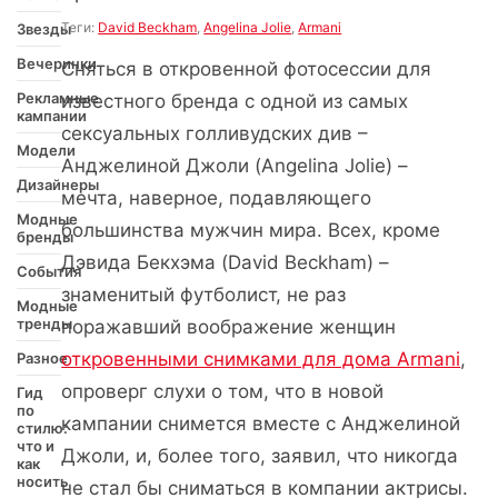
Теги:
David Beckham
,
Angelina Jolie
,
Armani
Звезды
Вечеринки
Сняться в откровенной фотосессии для
Рекламные
известного бренда с одной из самых
кампании
сексуальных голливудских див –
Модели
Анджелиной Джоли (Angelina Jolie) –
Дизайнеры
мечта, наверное, подавляющего
Модные
большинства мужчин мира. Всех, кроме
бренды
Дэвида Бекхэма (David Beckham) –
События
знаменитый футболист, не раз
Модные
тренды
поражавший воображение женщин
откровенными снимками для дома Armani
,
Разное
опроверг слухи о том, что в новой
Гид
по
кампании снимется вместе с Анджелиной
стилю:
что и
Джоли, и, более того, заявил, что никогда
как
носить
не стал бы сниматься в компании актрисы.