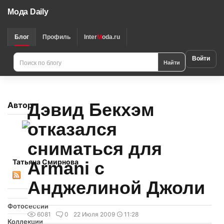
Мода Daily
Блог
Профиль
Inter
M
oda.ru
Войти
Найти
Дэвид Бекхэм
Автор
отказался
сниматься для
Татьяна Смирнова
Armani с
Анджелиной Джоли
Фотосессии
6081
0
22 Июля 2009
11:28
Коллекции