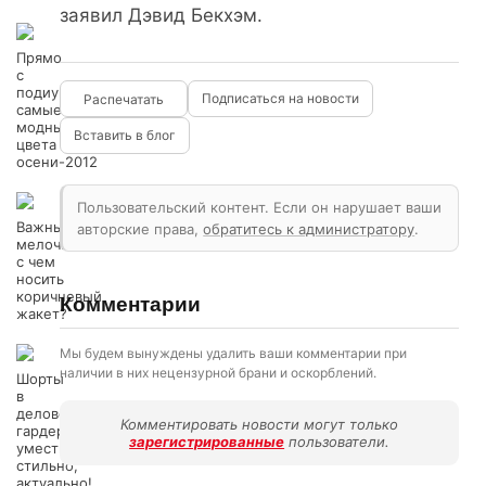
заявил Дэвид Бекхэм.
Прямо
с
подиума:
Подписаться на новости
самые
модные
Вставить в блог
цвета
осени-2012
Пользовательский контент. Если он нарушает ваши
Важные
авторские права,
обратитесь к администратору
.
мелочи:
с чем
носить
коричневый
Комментарии
жакет?
Мы будем вынуждены удалить ваши комментарии при
наличии в них нецензурной брани и оскорблений.
Шорты
в
деловом
Комментировать новости могут только
гардеробе:
зарегистрированные
пользователи.
уместно,
стильно,
актуально!