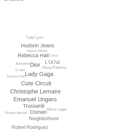
Todd Lynn
Hudson Jeans
Maison Michel
Rebecca Hall
Colcci
L'Or?al
Dior
Belvedere
Olivia Palermo
G-Star
Lady Gaga
Patricia Field
Cute Circuit
Christophe Lemaire
Emanuel Ungaro
Trussardi
Herve Leger
Osman
Enrique Iglesias
Neighborhood
Robert Rodriguez