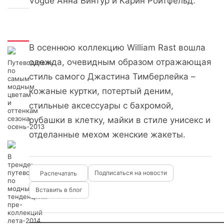
Vogue Анна Винтур и Карин Ройтфельд.
Интересно
В осеннюю коллекцию William Rast вошла
одежда, очевидным образом отражающая
Путеводитель
по
стиль самого Джастина Тимберлейка –
самым
модным
кожаные куртки, потертый деним,
цветам
и
стильные аксессуары с бахромой,
оттенкам
сезона
рубашки в клетку, майки в стиле унисекс и
осень-2013
отделанные мехом женские жакеты.
В
тренде:
путеводитель
Подписаться на новости
по
модным
Вставить в блог
тенденциям
пре-
коллекций
лета-2014