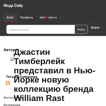
Мода Daily
Блог
Профиль
Inter
M
oda.ru
Войти
Найти
Джастин
Автор
Тимберлейк
представил в Нью-
Татьяна Смирнова
Йорке новую
коллекцию бренда
William Rast
Фотосессии
Коллекции