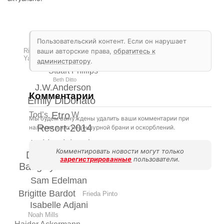
Пользовательский контент. Если он нарушает
ваши авторские права,
обратитесь к
Richard Chai LOVE
Yasmin Le Bon
администратору
.
Stuart Phillips
Beth Ditto
J.W.Anderson
Комментарии
Emily DiDonato
Etro
Tod’s
W
Мы будем вынуждены удалить ваши комментарии при
Resort-2014
наличии в них нецензурной брани и оскорблений.
Keith Richards
Комментировать новости могут только
Dasha Zhukova
зарегистрированные
пользователи.
Badgley Mischka
Sam Edelman
Brigitte Bardot
Frieda Pinto
Isabelle Adjani
Noah Mills