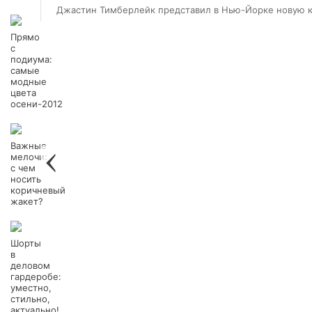
Джастин Тимберлейк представил в Нью-Йорке новую ко
Прямо
с
подиума:
самые
модные
цвета
осени-2012
Важные
мелочи:
с чем
носить
коричневый
жакет?
Шорты
в
деловом
гардеробе:
уместно,
стильно,
актуально!