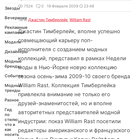
7524
0
19 Февраля 2009
23:48
Звезды
Вечеринки
Теги:
Джастин Тимберлейк
,
William Rast
Рекламные
Джастин Тимберлейк, вполне успешно
кампании
совмещающий карьеру поп-
Модели
исполнителя с созданием модных
Дизайнеры
коллекций, представил в рамках Недели
Модные
бренды
моды в Нью-Йорке новую коллекцию
События
сезона осень-зима 2009-10 своего бренда
William Rast. Коллекция Тимберлейка
Модные
тренды
привлекла внимание не только его
Разное
друзей-знаменитостей, но и вполне
Гид
авторитетных представителей модной
по
стилю:
индустрии: показ William Rast посетили
что и
как
редакторы американского и французского
носить