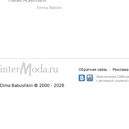
Haider Ackermann
Emma Watson
Обратная связь
Реклама 
Электронное СМИ рег
с активной ссылкой 
Dima Babushkin © 2000 - 2026