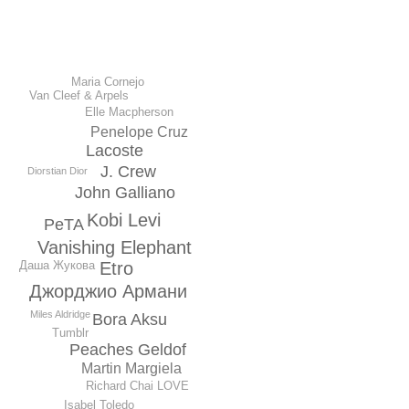
Maria Cornejo
Van Cleef & Arpels
Elle Macpherson
Penеlope Cruz
Lacoste
J. Crew
Diorstian Dior
John Galliano
Kobi Levi
PeTA
Vanishing Elephant
Даша Жукова
Etro
Джорджио Армани
Miles Aldridge
Bora Aksu
Tumblr
Peaches Geldof
Martin Margiela
Richard Chai LOVE
Isabel Toledo