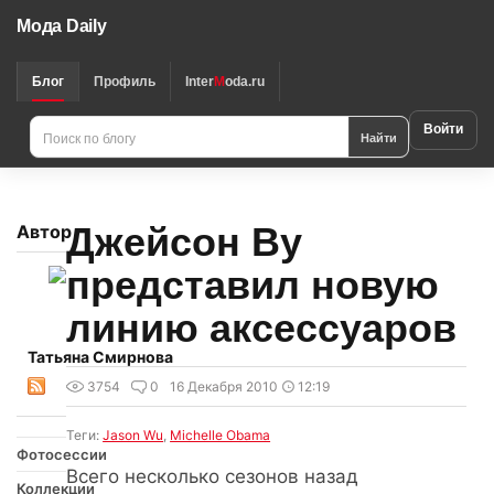
Мода Daily
Блог
Профиль
Inter
M
oda.ru
Войти
Найти
Джейсон Ву
Автор
представил новую
линию аксессуаров
Татьяна Смирнова
3754
0
16 Декабря 2010
12:19
Теги:
Jason Wu
,
Michelle Obama
Фотосессии
Всего несколько сезонов назад
Коллекции