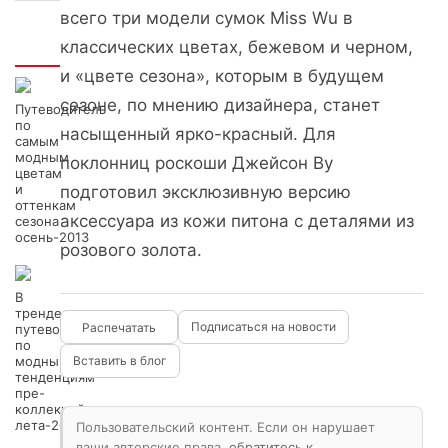
всего три модели сумок Miss Wu в
классических цветах, бежевом и черном,
Интересно
и «цвете сезона», которым в будущем
сезоне, по мнению дизайнера, станет
Путеводитель
по
насыщенный ярко-красный. Для
самым
модным
поклонниц роскоши Джейсон Ву
цветам
и
подготовил эксклюзивную версию
оттенкам
аксессуара из кожи питона с деталями из
сезона
осень-2013
розового золота.
В
тренде:
Подписаться на новости
путеводитель
по
модным
Вставить в блог
тенденциям
пре-
коллекций
лета-2014
Пользовательский контент. Если он нарушает
ваши авторские права,
обратитесь к