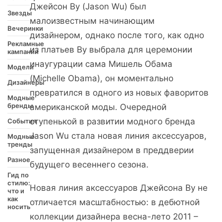
Джейсон Ву (Jason Wu) был
Звезды
малоизвестным начинающим
Вечеринки
дизайнером, однако после того, как одно
Рекламные
из платьев Ву выбрала для церемонии
кампании
инаугурации сама Мишель Обама
Модели
(Michelle Obama), он моментально
Дизайнеры
превратился в одного из новых фаворитов
Модные
бренды
американской моды. Очередной
ступенькой в развитии модного бренда
События
Jason Wu стала новая линия аксессуаров,
Модные
тренды
запущенная дизайнером в преддверии
Разное
будущего весеннего сезона.
Гид по
стилю:
Новая линия аксессуаров Джейсона Ву не
что и
как
отличается масштабностью: в дебютной
носить
коллекции дизайнера весна-лето 2011 –