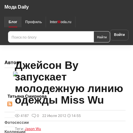
Мода Daily
Блог
Профиль
Inter
M
oda.ru
Войти
Найти
Джейсон Ву
Автор
запускает
молодежную линию
Татьяна Смирнова
одежды Miss Wu
4187
0
22 Июля 2012
14:55
Фотосессии
Теги:
Jason Wu
Коллекции