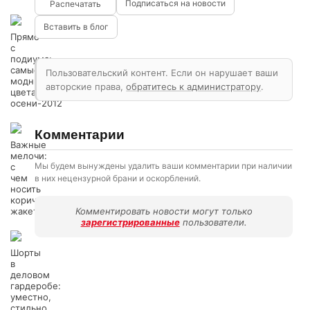
Подписаться на новости
Вставить в блог
Прямо
с
подиума:
самые
Пользовательский контент. Если он нарушает ваши
модные
авторские права,
обратитесь к администратору
.
цвета
осени-2012
Комментарии
Важные
мелочи:
Мы будем вынуждены удалить ваши комментарии при наличии
с
чем
в них нецензурной брани и оскорблений.
носить
коричневый
жакет?
Комментировать новости могут только
зарегистрированные
пользователи.
Шорты
в
деловом
гардеробе:
уместно,
стильно,