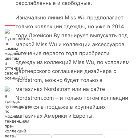
расслабленные и свободные.
Изначально линия Miss Wu предполагает
Интересно
только коллекции одежды, но уже в 2014
году Джейсон Ву планирует выпускать под
Путеводитель
по
маркой Miss Wu и коллекции аксессуаров.
самым
В течение первого года приобрести
модным
цветам
одежду из коллекций Miss Wu, по условиям
и
оттенкам
партнерского соглашения дизайнера с
сезона
осень-2013
Nordstrom, можно будет только в
магазинах Nordstrom или на сайте
В
Nordstrom.com – и только потом коллекции
тренде:
путеводитель
появятся в продаже в крупнейших
по
магазинах Америки и Европы.
модным
тенденциям
пре-
коллекций
лета-2014