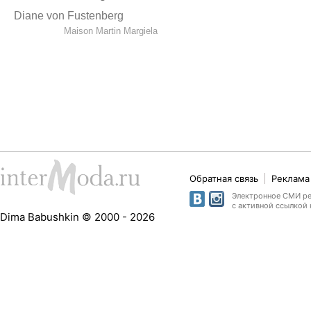
Diane von Fustenberg
Maison Martin Margiela
Обратная связь
Реклама 
Электронное СМИ рег
с активной ссылкой 
Dima Babushkin © 2000 - 2026