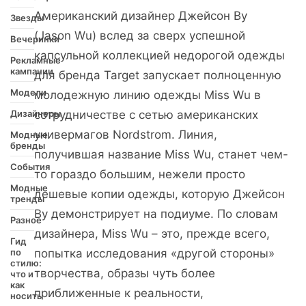
Американский дизайнер Джейсон Ву
Звезды
(Jason Wu) вслед за сверх успешной
Вечеринки
капсульной коллекцией недорогой одежды
Рекламные
кампании
для бренда Target запускает полноценную
Модели
молодежную линию одежды Miss Wu в
Дизайнеры
сотрудничестве с сетью американских
универмагов Nordstrom. Линия,
Модные
бренды
получившая название Miss Wu, станет чем-
События
то гораздо большим, нежели просто
Модные
дешевые копии одежды, которую Джейсон
тренды
Ву демонстрирует на подиуме. По словам
Разное
дизайнера, Miss Wu – это, прежде всего,
Гид
по
попытка исследования «другой стороны»
стилю:
творчества, образы чуть более
что и
как
приближенные к реальности,
носить