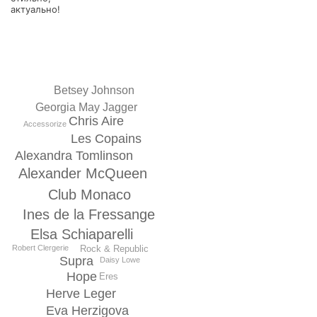
актуально!
Betsey Johnson
Georgia May Jagger
Chris Aire
Accessorize
Les Copains
Alexandra Tomlinson
Alexander McQueen
Club Monaco
Inеs de la Fressange
Elsa Schiaparelli
Rock & Republic
Robert Clergerie
Supra
Daisy Lowe
Hope
Eres
Hervе Lеger
Eva Herzigova